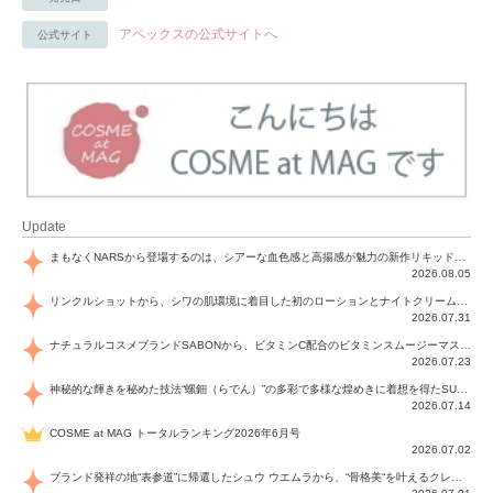
アペックスの公式サイトへ
公式サイト
Update
まもなくNARSから登場するのは、シアーな血色感と高揚感が魅力の新作リキッドブラッシュ「インセイシャブル リキッドブラッシュ」と、ゴールデンアワーに染まる空にインスピレーションを得た「アフターグロー リップシャイン」の新色！夏をハックして！
2026.08.05
リンクルショットから、シワの肌環境に着目した初のローションとナイトクリームが登場！デイリーケアで、シワ特有の肌環境を改善し、シワが目立たない肌へと導きます。
2026.07.31
ナチュラルコスメブランドSABONから、ビタミンC配合のビタミンスムージーマスク「ラディアンスマスク」と、ペパーミントにオーガニックハーブを凝縮したジェルの涼感トリートメント美容液「スカルプセラム リフレッシング」が登場！日々のデイリーケアで、過酷な猛暑で疲れた肌や頭皮をサポート、心地よくリフレッシュし、優しく肌を整えます。
2026.07.23
神秘的な輝きを秘めた技法“螺鈿（らでん）”の多彩で多様な煌めきに着想を得たSUQQUの2026 秋 カラーコレクションから登場するのは、艶然と輝くアイシャドウや偏光パールを配したフェイスカラー、繊細なパールの煌めくネイル、そしてそれらを際立てる“朧げな艶”を秘めた新リクイドリップ「ブラー リクイド リップ」。強さを秘めたまろやかな洗練の表情に。
2026.07.14
COSME at MAG トータルランキング2026年6月号
2026.07.02
ブランド発祥の地“表参道”に帰還したシュウ ウエムラから、“骨格美“を叶えるクレヨンタイプのフェイスカラー「スカルプト クレヨン」と、ブランド初のリノベーションで進化した名品アイブロウ「ハード フォーミュラ ハード 10」が登場！