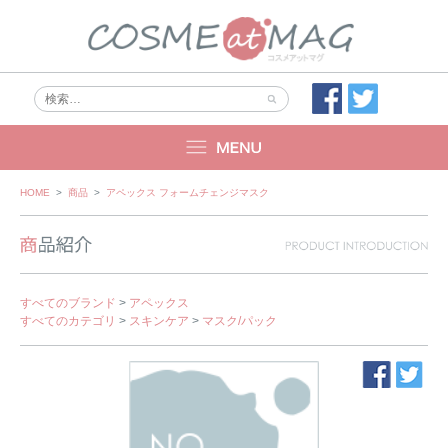
Skip
HOME
>
商品
>
アペックス フォームチェンジマスク
to
content
すべてのブランド
>
アペックス
すべてのカテゴリ
>
スキンケア
>
マスク/パック