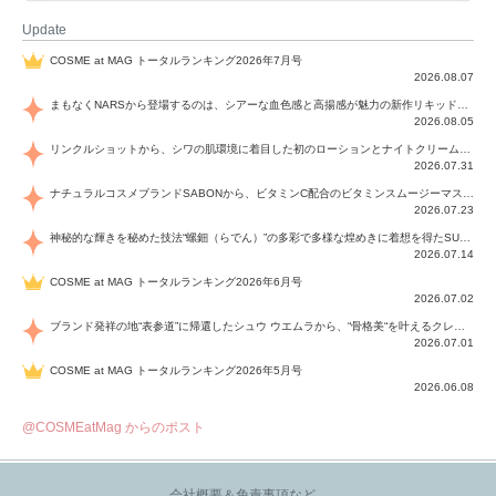
Update
COSME at MAG トータルランキング2026年7月号
2026.08.07
まもなくNARSから登場するのは、シアーな血色感と高揚感が魅力の新作リキッドブラッシュ「インセイシャブル リキッドブラッシュ」と、ゴールデンアワーに染まる空にインスピレーションを得た「アフターグロー リップシャイン」の新色！夏をハックして！
2026.08.05
リンクルショットから、シワの肌環境に着目した初のローションとナイトクリームが登場！デイリーケアで、シワ特有の肌環境を改善し、シワが目立たない肌へと導きます。
2026.07.31
ナチュラルコスメブランドSABONから、ビタミンC配合のビタミンスムージーマスク「ラディアンスマスク」と、ペパーミントにオーガニックハーブを凝縮したジェルの涼感トリートメント美容液「スカルプセラム リフレッシング」が登場！日々のデイリーケアで、過酷な猛暑で疲れた肌や頭皮をサポート、心地よくリフレッシュし、優しく肌を整えます。
2026.07.23
神秘的な輝きを秘めた技法“螺鈿（らでん）”の多彩で多様な煌めきに着想を得たSUQQUの2026 秋 カラーコレクションから登場するのは、艶然と輝くアイシャドウや偏光パールを配したフェイスカラー、繊細なパールの煌めくネイル、そしてそれらを際立てる“朧げな艶”を秘めた新リクイドリップ「ブラー リクイド リップ」。強さを秘めたまろやかな洗練の表情に。
2026.07.14
COSME at MAG トータルランキング2026年6月号
2026.07.02
ブランド発祥の地“表参道”に帰還したシュウ ウエムラから、“骨格美“を叶えるクレヨンタイプのフェイスカラー「スカルプト クレヨン」と、ブランド初のリノベーションで進化した名品アイブロウ「ハード フォーミュラ ハード 10」が登場！
2026.07.01
COSME at MAG トータルランキング2026年5月号
2026.06.08
@COSMEatMag からのポスト
会社概要＆免責事項など