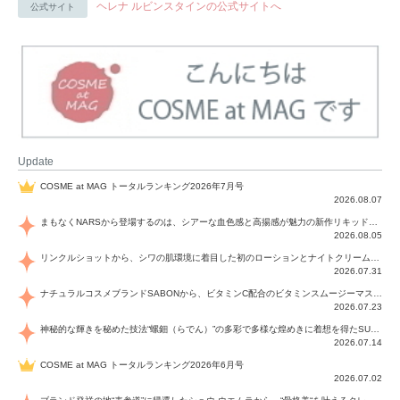
ヘレナ ルビンスタインの公式サイトへ
公式サイト
Update
COSME at MAG トータルランキング2026年7月号
2026.08.07
まもなくNARSから登場するのは、シアーな血色感と高揚感が魅力の新作リキッドブラッシュ「インセイシャブル リキッドブラッシュ」と、ゴールデンアワーに染まる空にインスピレーションを得た「アフターグロー リップシャイン」の新色！夏をハックして！
2026.08.05
リンクルショットから、シワの肌環境に着目した初のローションとナイトクリームが登場！デイリーケアで、シワ特有の肌環境を改善し、シワが目立たない肌へと導きます。
2026.07.31
ナチュラルコスメブランドSABONから、ビタミンC配合のビタミンスムージーマスク「ラディアンスマスク」と、ペパーミントにオーガニックハーブを凝縮したジェルの涼感トリートメント美容液「スカルプセラム リフレッシング」が登場！日々のデイリーケアで、過酷な猛暑で疲れた肌や頭皮をサポート、心地よくリフレッシュし、優しく肌を整えます。
2026.07.23
神秘的な輝きを秘めた技法“螺鈿（らでん）”の多彩で多様な煌めきに着想を得たSUQQUの2026 秋 カラーコレクションから登場するのは、艶然と輝くアイシャドウや偏光パールを配したフェイスカラー、繊細なパールの煌めくネイル、そしてそれらを際立てる“朧げな艶”を秘めた新リクイドリップ「ブラー リクイド リップ」。強さを秘めたまろやかな洗練の表情に。
2026.07.14
COSME at MAG トータルランキング2026年6月号
2026.07.02