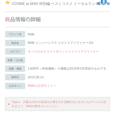
COSME at MAG 特別編 ベストコスメ トータルランキング
RMK
ブランド名
RMK インジーニアス リクイドアイライナー EX
商品名
すべてのカテゴリ
>
ポイントメイク
>
アイライナー
カテゴリ
色番・その他
2,800円（本体価格）※価格は2016年3月現在のものです。
容量・価格
2015.08.14
発売日
RMKの公式サイトへ
公式サイト
Topics 夕暮れのNY.の街並みが輝き出す洗練されたモダンなゴールドの光
をまとう、RMKの秋冬コレクション