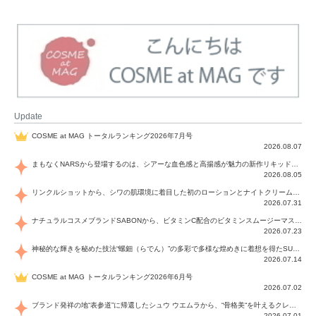
Update
COSME at MAG トータルランキング2026年7月号
2026.08.07
まもなくNARSから登場するのは、シアーな血色感と高揚感が魅力の新作リキッドブラッシュ「インセイシャブル リキッドブラッシュ」と、ゴールデンアワーに染まる空にインスピレーションを得た「アフターグロー リップシャイン」の新色！夏をハックして！
2026.08.05
リンクルショットから、シワの肌環境に着目した初のローションとナイトクリームが登場！デイリーケアで、シワ特有の肌環境を改善し、シワが目立たない肌へと導きます。
2026.07.31
ナチュラルコスメブランドSABONから、ビタミンC配合のビタミンスムージーマスク「ラディアンスマスク」と、ペパーミントにオーガニックハーブを凝縮したジェルの涼感トリートメント美容液「スカルプセラム リフレッシング」が登場！日々のデイリーケアで、過酷な猛暑で疲れた肌や頭皮をサポート、心地よくリフレッシュし、優しく肌を整えます。
2026.07.23
神秘的な輝きを秘めた技法“螺鈿（らでん）”の多彩で多様な煌めきに着想を得たSUQQUの2026 秋 カラーコレクションから登場するのは、艶然と輝くアイシャドウや偏光パールを配したフェイスカラー、繊細なパールの煌めくネイル、そしてそれらを際立てる“朧げな艶”を秘めた新リクイドリップ「ブラー リクイド リップ」。強さを秘めたまろやかな洗練の表情に。
2026.07.14
COSME at MAG トータルランキング2026年6月号
2026.07.02
ブランド発祥の地“表参道”に帰還したシュウ ウエムラから、“骨格美“を叶えるクレヨンタイプのフェイスカラー「スカルプト クレヨン」と、ブランド初のリノベーションで進化した名品アイブロウ「ハード フォーミュラ ハード 10」が登場！
2026.07.01