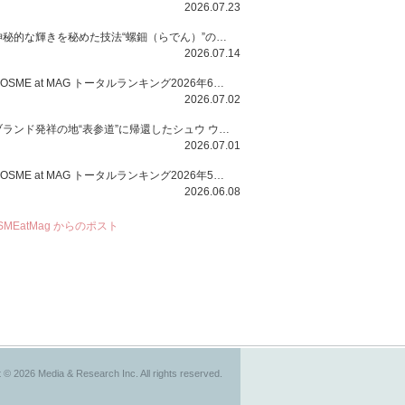
2026.07.23
神秘的な輝きを秘めた技法“螺鈿（らでん）”の多彩で多様な煌めきに着想を得たSUQQUの2026 秋 カラーコレクションから登場するのは、艶然と輝くアイシャドウや偏光パールを配したフェイスカラー、繊細なパールの煌めくネイル、そしてそれらを際立てる“朧げな艶”を秘めた新リクイドリップ「ブラー リクイド リップ」。強さを秘めたまろやかな洗練の表情に。
2026.07.14
COSME at MAG トータルランキング2026年6月号
2026.07.02
ブランド発祥の地“表参道”に帰還したシュウ ウエムラから、“骨格美“を叶えるクレヨンタイプのフェイスカラー「スカルプト クレヨン」と、ブランド初のリノベーションで進化した名品アイブロウ「ハード フォーミュラ ハード 10」が登場！
2026.07.01
COSME at MAG トータルランキング2026年5月号
2026.06.08
SMEatMag からのポスト
 © 2026 Media & Research Inc. All rights reserved.