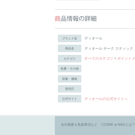
ディオール
ブランド名
ディオール チーク スティック
商品名
すべてのカテゴリ
>
ポイント
カテゴリ
色番・その他
容量・価格
発売日
ディオールの公式サイトへ
公式サイト
会社概要＆免責事項など
COSME at MAGとは