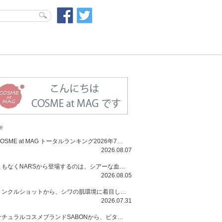
e
COSME at MAG トータルランキング2026年7月号
2026.08.07
まもなくNARSから登場するのは、シアーな血色感と高揚感が魅力の新作リキッドブラッシュ「インセイシャブル リキッドブラッシュ」と、ゴールデンアワーに染まる空にインスピレーションを得た「アフターグロー リップシャイン」の新色！夏をハックして！
2026.08.05
リンクルショットから、シワの肌環境に着目した初のローションとナイトクリームが登場！デイリーケアで、シワ特有の肌環境を改善し、シワが目立たない肌へと導きます。
2026.07.31
ナチュラルコスメブランドSABONから、ビタミンC配合のビタミンスムージーマスク「ラディアンスマスク」と、ペパーミントにオーガニックハーブを凝縮したジェルの涼感トリートメント美容液「スカルプセラム リフレッシング」が登場！日々のデイリーケアで、過酷な猛暑で疲れた肌や頭皮をサポート、心地よくリフレッシュし、優しく肌を整えます。