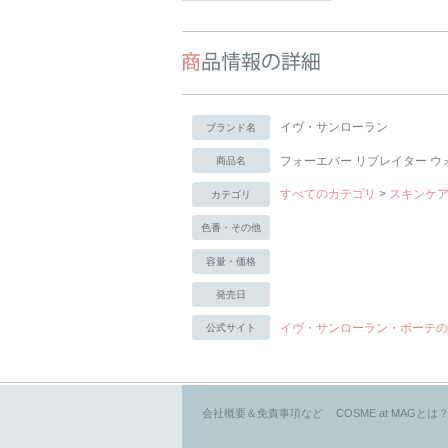
イヴ・サンローラン
ブランド名
フォーエバー リブレイター ウ
商品名
すべてのカテゴリ
>
スキンケ
カテゴリ
色番・その他
容量・価格
発売日
イヴ・サンローラン・ボーテの
公式サイト
会社概要＆免責事項など
COSME at MAGとは