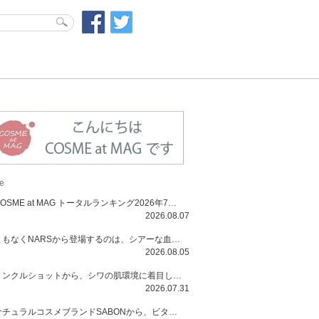
e
COSME at MAG トータルランキング2026年7月号
2026.08.07
まもなくNARSから登場するのは、シアーな血色感と高揚感が魅力の新作リキッドブラッシュ「インセイシャブル リキッドブラッシュ」と、ゴールデンアワーに染まる空にインスピレーションを得た「アフターグロー リップシャイン」の新色！夏をハックして！
2026.08.05
リンクルショットから、シワの肌環境に着目した初のローションとナイトクリームが登場！デイリーケアで、シワ特有の肌環境を改善し、シワが目立たない肌へと導きます。
2026.07.31
ナチュラルコスメブランドSABONから、ビタミンC配合のビタミンスムージーマスク「ラディアンスマスク」と、ペパーミントにオーガニックハーブを凝縮したジェルの涼感トリートメント美容液「スカルプセラム リフレッシング」が登場！日々のデイリーケアで、過酷な猛暑で疲れた肌や頭皮をサポート、心地よくリフレッシュし、優しく肌を整えます。