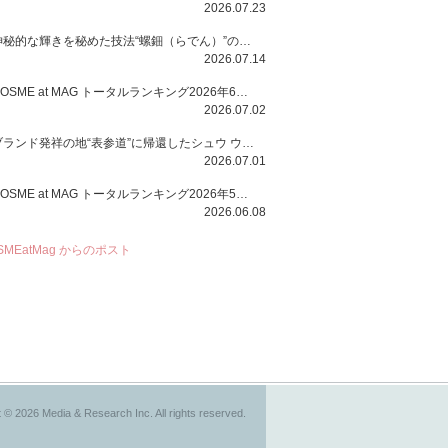
2026.07.23
神秘的な輝きを秘めた技法“螺鈿（らでん）”の多彩で多様な煌めきに着想を得たSUQQUの2026 秋 カラーコレクションから登場するのは、艶然と輝くアイシャドウや偏光パールを配したフェイスカラー、繊細なパールの煌めくネイル、そしてそれらを際立てる“朧げな艶”を秘めた新リクイドリップ「ブラー リクイド リップ」。強さを秘めたまろやかな洗練の表情に。
2026.07.14
COSME at MAG トータルランキング2026年6月号
2026.07.02
ブランド発祥の地“表参道”に帰還したシュウ ウエムラから、“骨格美“を叶えるクレヨンタイプのフェイスカラー「スカルプト クレヨン」と、ブランド初のリノベーションで進化した名品アイブロウ「ハード フォーミュラ ハード 10」が登場！
2026.07.01
COSME at MAG トータルランキング2026年5月号
2026.06.08
SMEatMag からのポスト
 © 2026 Media & Research Inc. All rights reserved.