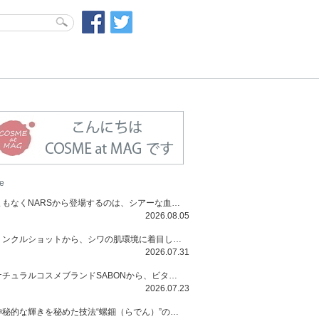
e
まもなくNARSから登場するのは、シアーな血色感と高揚感が魅力の新作リキッドブラッシュ「インセイシャブル リキッドブラッシュ」と、ゴールデンアワーに染まる空にインスピレーションを得た「アフターグロー リップシャイン」の新色！夏をハックして！
2026.08.05
リンクルショットから、シワの肌環境に着目した初のローションとナイトクリームが登場！デイリーケアで、シワ特有の肌環境を改善し、シワが目立たない肌へと導きます。
2026.07.31
ナチュラルコスメブランドSABONから、ビタミンC配合のビタミンスムージーマスク「ラディアンスマスク」と、ペパーミントにオーガニックハーブを凝縮したジェルの涼感トリートメント美容液「スカルプセラム リフレッシング」が登場！日々のデイリーケアで、過酷な猛暑で疲れた肌や頭皮をサポート、心地よくリフレッシュし、優しく肌を整えます。
2026.07.23
神秘的な輝きを秘めた技法“螺鈿（らでん）”の多彩で多様な煌めきに着想を得たSUQQUの2026 秋 カラーコレクションから登場するのは、艶然と輝くアイシャドウや偏光パールを配したフェイスカラー、繊細なパールの煌めくネイル、そしてそれらを際立てる“朧げな艶”を秘めた新リクイドリップ「ブラー リクイド リップ」。強さを秘めたまろやかな洗練の表情に。