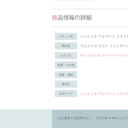
ジョルジオ アルマーニ コスメ
ブランド名
マエストロ グロー ファンデー
商品名
すべてのカテゴリ
>
ベースメ
カテゴリ
色番・その他
容量・価格
発売日
ジョルジオ アルマーニ コス
公式サイト
会社概要＆免責事項など
COSME at MAGとは