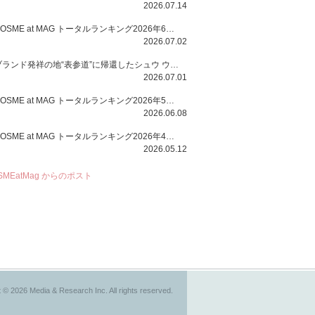
2026.07.14
COSME at MAG トータルランキング2026年6月号
2026.07.02
ブランド発祥の地“表参道”に帰還したシュウ ウエムラから、“骨格美“を叶えるクレヨンタイプのフェイスカラー「スカルプト クレヨン」と、ブランド初のリノベーションで進化した名品アイブロウ「ハード フォーミュラ ハード 10」が登場！
2026.07.01
COSME at MAG トータルランキング2026年5月号
2026.06.08
COSME at MAG トータルランキング2026年4月号
2026.05.12
SMEatMag からのポスト
 © 2026 Media & Research Inc. All rights reserved.