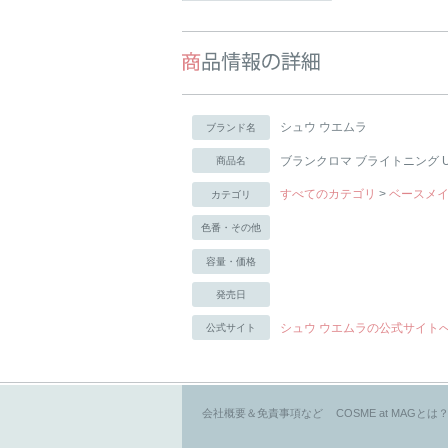
シュウ ウエムラ
ブランド名
ブランクロマ ブライトニング 
商品名
すべてのカテゴリ
>
ベースメ
カテゴリ
色番・その他
容量・価格
発売日
シュウ ウエムラの公式サイト
公式サイト
会社概要＆免責事項など
COSME at MAGとは