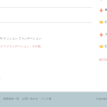
UV クッション ファンデーション
イク
>
ファンデーション：その他
@CO
へ
？
調査媒体一覧
お問い合わせ
リンク集
Copyright