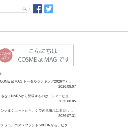
e
COSME at MAG トータルランキング2026年7月号
2026.08.07
まもなくNARSから登場するのは、シアーな血色感と高揚感が魅力の新作リキッドブラッシュ「インセイシャブル リキッドブラッシュ」と、ゴールデンアワーに染まる空にインスピレーションを得た「アフターグロー リップシャイン」の新色！夏をハックして！
2026.08.05
リンクルショットから、シワの肌環境に着目した初のローションとナイトクリームが登場！デイリーケアで、シワ特有の肌環境を改善し、シワが目立たない肌へと導きます。
2026.07.31
ナチュラルコスメブランドSABONから、ビタミンC配合のビタミンスムージーマスク「ラディアンスマスク」と、ペパーミントにオーガニックハーブを凝縮したジェルの涼感トリートメント美容液「スカルプセラム リフレッシング」が登場！日々のデイリーケアで、過酷な猛暑で疲れた肌や頭皮をサポート、心地よくリフレッシュし、優しく肌を整えます。