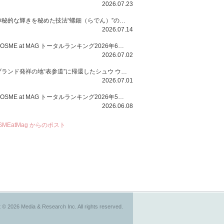
2026.07.23
神秘的な輝きを秘めた技法“螺鈿（らでん）”の多彩で多様な煌めきに着想を得たSUQQUの2026 秋 カラーコレクションから登場するのは、艶然と輝くアイシャドウや偏光パールを配したフェイスカラー、繊細なパールの煌めくネイル、そしてそれらを際立てる“朧げな艶”を秘めた新リクイドリップ「ブラー リクイド リップ」。強さを秘めたまろやかな洗練の表情に。
2026.07.14
COSME at MAG トータルランキング2026年6月号
2026.07.02
ブランド発祥の地“表参道”に帰還したシュウ ウエムラから、“骨格美“を叶えるクレヨンタイプのフェイスカラー「スカルプト クレヨン」と、ブランド初のリノベーションで進化した名品アイブロウ「ハード フォーミュラ ハード 10」が登場！
2026.07.01
COSME at MAG トータルランキング2026年5月号
2026.06.08
SMEatMag からのポスト
 © 2026 Media & Research Inc. All rights reserved.