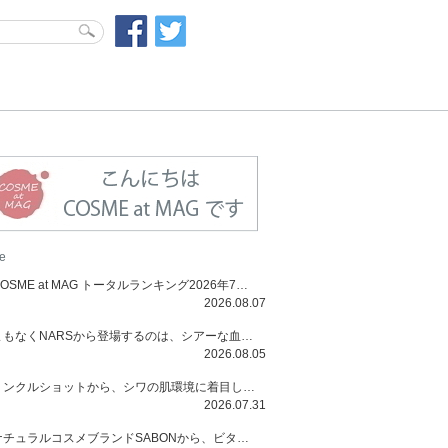
e
COSME at MAG トータルランキング2026年7月号
2026.08.07
まもなくNARSから登場するのは、シアーな血色感と高揚感が魅力の新作リキッドブラッシュ「インセイシャブル リキッドブラッシュ」と、ゴールデンアワーに染まる空にインスピレーションを得た「アフターグロー リップシャイン」の新色！夏をハックして！
2026.08.05
リンクルショットから、シワの肌環境に着目した初のローションとナイトクリームが登場！デイリーケアで、シワ特有の肌環境を改善し、シワが目立たない肌へと導きます。
2026.07.31
ナチュラルコスメブランドSABONから、ビタミンC配合のビタミンスムージーマスク「ラディアンスマスク」と、ペパーミントにオーガニックハーブを凝縮したジェルの涼感トリートメント美容液「スカルプセラム リフレッシング」が登場！日々のデイリーケアで、過酷な猛暑で疲れた肌や頭皮をサポート、心地よくリフレッシュし、優しく肌を整えます。