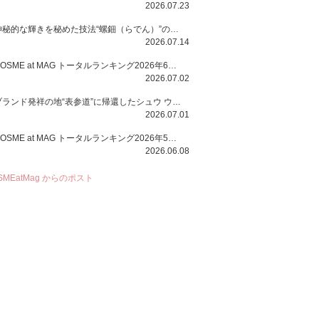
2026.07.23
神秘的な輝きを秘めた技法“螺鈿（らでん）”の多彩で多様な煌めきに着想を得たSUQQUの2026 秋 カラーコレクションから登場するのは、艶然と輝くアイシャドウや偏光パールを配したフェイスカラー、繊細なパールの煌めくネイル、そしてそれらを際立てる“朧げな艶”を秘めた新リクイドリップ「ブラー リクイド リップ」。強さを秘めたまろやかな洗練の表情に。
2026.07.14
COSME at MAG トータルランキング2026年6月号
2026.07.02
ブランド発祥の地“表参道”に帰還したシュウ ウエムラから、“骨格美“を叶えるクレヨンタイプのフェイスカラー「スカルプト クレヨン」と、ブランド初のリノベーションで進化した名品アイブロウ「ハード フォーミュラ ハード 10」が登場！
2026.07.01
COSME at MAG トータルランキング2026年5月号
2026.06.08
SMEatMag からのポスト