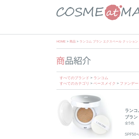
Skip
HOME
>
商品
>
ランコム ブラン エクスペール クッション 
to
content
すべてのブランド
>
ランコム
すべてのカテゴリ
>
ベースメイク
>
ファンデー
ランコ
ブラン
全5色
SPF50+