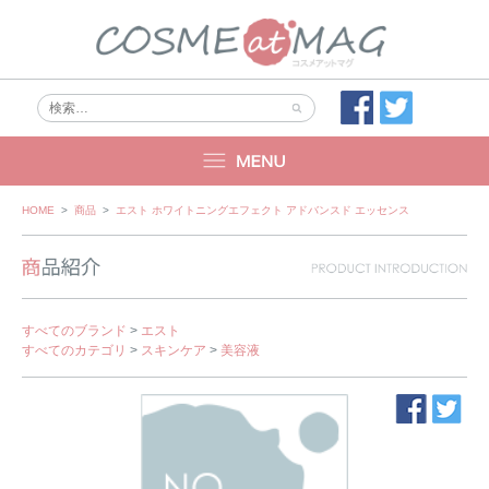
Skip
HOME
>
商品
>
エスト ホワイトニングエフェクト アドバンスド エッセンス
to
content
すべてのブランド
>
エスト
すべてのカテゴリ
>
スキンケア
>
美容液