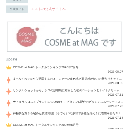
エストの公式サイトへ
公式サイト
Update
COSME at MAG トータルランキング2026年7月号
2026.08.07
まもなくNARSから登場するのは、シアーな血色感と高揚感が魅力の新作リキッドブラッシュ「インセイシャブル リキッドブラッシュ」と、ゴールデンアワーに染まる空にインスピレーションを得た「アフターグロー リップシャイン」の新色！夏をハックして！
2026.08.05
リンクルショットから、シワの肌環境に着目した初のローションとナイトクリームが登場！デイリーケアで、シワ特有の肌環境を改善し、シワが目立たない肌へと導きます。
2026.07.31
ナチュラルコスメブランドSABONから、ビタミンC配合のビタミンスムージーマスク「ラディアンスマスク」と、ペパーミントにオーガニックハーブを凝縮したジェルの涼感トリートメント美容液「スカルプセラム リフレッシング」が登場！日々のデイリーケアで、過酷な猛暑で疲れた肌や頭皮をサポート、心地よくリフレッシュし、優しく肌を整えます。
2026.07.23
神秘的な輝きを秘めた技法“螺鈿（らでん）”の多彩で多様な煌めきに着想を得たSUQQUの2026 秋 カラーコレクションから登場するのは、艶然と輝くアイシャドウや偏光パールを配したフェイスカラー、繊細なパールの煌めくネイル、そしてそれらを際立てる“朧げな艶”を秘めた新リクイドリップ「ブラー リクイド リップ」。強さを秘めたまろやかな洗練の表情に。
2026.07.14
COSME at MAG トータルランキング2026年6月号