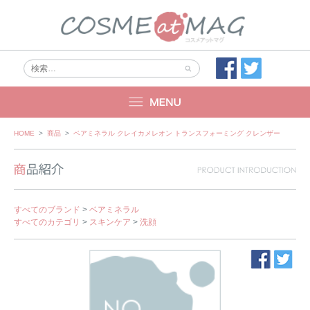
Skip
HOME
>
商品
>
ベアミネラル クレイカメレオン トランスフォーミング クレンザー
to
content
すべてのブランド
>
ベアミネラル
すべてのカテゴリ
>
スキンケア
>
洗顔