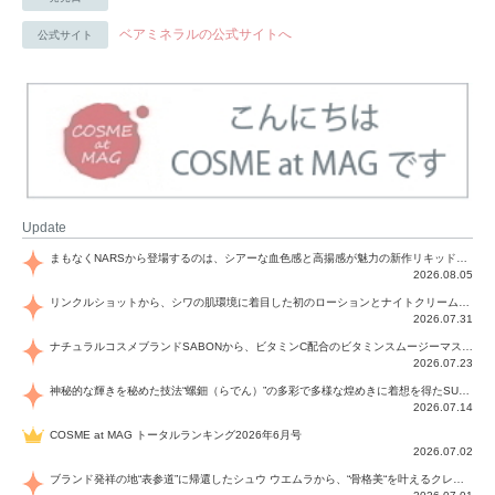
ベアミネラルの公式サイトへ
公式サイト
Update
まもなくNARSから登場するのは、シアーな血色感と高揚感が魅力の新作リキッドブラッシュ「インセイシャブル リキッドブラッシュ」と、ゴールデンアワーに染まる空にインスピレーションを得た「アフターグロー リップシャイン」の新色！夏をハックして！
2026.08.05
リンクルショットから、シワの肌環境に着目した初のローションとナイトクリームが登場！デイリーケアで、シワ特有の肌環境を改善し、シワが目立たない肌へと導きます。
2026.07.31
ナチュラルコスメブランドSABONから、ビタミンC配合のビタミンスムージーマスク「ラディアンスマスク」と、ペパーミントにオーガニックハーブを凝縮したジェルの涼感トリートメント美容液「スカルプセラム リフレッシング」が登場！日々のデイリーケアで、過酷な猛暑で疲れた肌や頭皮をサポート、心地よくリフレッシュし、優しく肌を整えます。
2026.07.23
神秘的な輝きを秘めた技法“螺鈿（らでん）”の多彩で多様な煌めきに着想を得たSUQQUの2026 秋 カラーコレクションから登場するのは、艶然と輝くアイシャドウや偏光パールを配したフェイスカラー、繊細なパールの煌めくネイル、そしてそれらを際立てる“朧げな艶”を秘めた新リクイドリップ「ブラー リクイド リップ」。強さを秘めたまろやかな洗練の表情に。
2026.07.14
COSME at MAG トータルランキング2026年6月号
2026.07.02
ブランド発祥の地“表参道”に帰還したシュウ ウエムラから、“骨格美“を叶えるクレヨンタイプのフェイスカラー「スカルプト クレヨン」と、ブランド初のリノベーションで進化した名品アイブロウ「ハード フォーミュラ ハード 10」が登場！