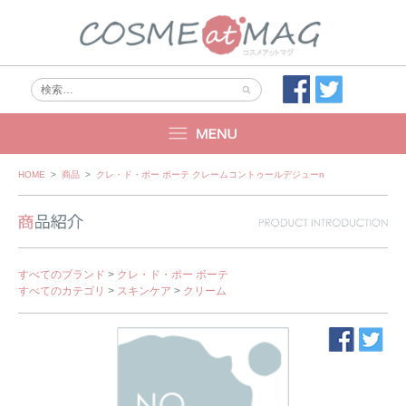
Skip
HOME
>
商品
>
クレ・ド・ポー ボーテ クレームコントゥールデジューn
to
content
すべてのブランド
>
クレ・ド・ポー ボーテ
すべてのカテゴリ
>
スキンケア
>
クリーム