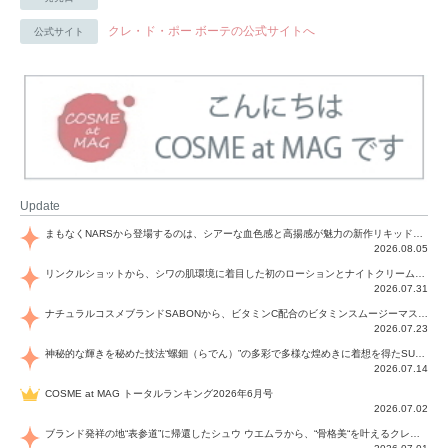
クレ・ド・ポー ボーテの公式サイトへ
公式サイト
Update
まもなくNARSから登場するのは、シアーな血色感と高揚感が魅力の新作リキッドブラッシュ「インセイシャブル リキッドブラッシュ」と、ゴールデンアワーに染まる空にインスピレーションを得た「アフターグロー リップシャイン」の新色！夏をハックして！
2026.08.05
リンクルショットから、シワの肌環境に着目した初のローションとナイトクリームが登場！デイリーケアで、シワ特有の肌環境を改善し、シワが目立たない肌へと導きます。
2026.07.31
ナチュラルコスメブランドSABONから、ビタミンC配合のビタミンスムージーマスク「ラディアンスマスク」と、ペパーミントにオーガニックハーブを凝縮したジェルの涼感トリートメント美容液「スカルプセラム リフレッシング」が登場！日々のデイリーケアで、過酷な猛暑で疲れた肌や頭皮をサポート、心地よくリフレッシュし、優しく肌を整えます。
2026.07.23
神秘的な輝きを秘めた技法“螺鈿（らでん）”の多彩で多様な煌めきに着想を得たSUQQUの2026 秋 カラーコレクションから登場するのは、艶然と輝くアイシャドウや偏光パールを配したフェイスカラー、繊細なパールの煌めくネイル、そしてそれらを際立てる“朧げな艶”を秘めた新リクイドリップ「ブラー リクイド リップ」。強さを秘めたまろやかな洗練の表情に。
2026.07.14
COSME at MAG トータルランキング2026年6月号
2026.07.02
ブランド発祥の地“表参道”に帰還したシュウ ウエムラから、“骨格美“を叶えるクレヨンタイプのフェイスカラー「スカルプト クレヨン」と、ブランド初のリノベーションで進化した名品アイブロウ「ハード フォーミュラ ハード 10」が登場！