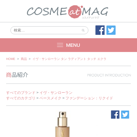
Skip
HOME
>
商品
>
イヴ・サンローラン タン ラディアント タッチ エクラ
to
content
すべてのブランド
>
イヴ・サンローラン
すべてのカテゴリ
>
ベースメイク
>
ファンデーション：リクイド