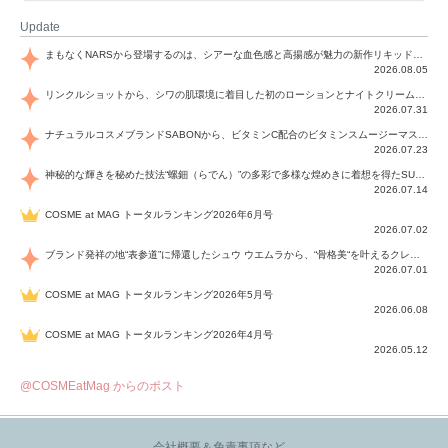
Update
まもなくNARSから登場するのは、シアーな血色感と高揚感が魅力の新作リキッドブラッシュ「インセイシャブル リキッドブラッシュ」と、ゴールデンアワーに染まる空にインスピレーションを得た「アフターグロー リップシャイン」の新色！夏をハックして！
2026.08.05
リンクルショットから、シワの肌環境に着目した初のローションとナイトクリームが登場！デイリーケアで、シワ特有の肌環境を改善し、シワが目立たない肌へと導きます。
2026.07.31
ナチュラルコスメブランドSABONから、ビタミンC配合のビタミンスムージーマスク「ラディアンスマスク」と、ペパーミントにオーガニックハーブを凝縮したジェルの涼感トリートメント美容液「スカルプセラム リフレッシング」が登場！日々のデイリーケアで、過酷な猛暑で疲れた肌や頭皮をサポート、心地よくリフレッシュし、優しく肌を整えます。
2026.07.23
神秘的な輝きを秘めた技法“螺鈿（らでん）”の多彩で多様な煌めきに着想を得たSUQQUの2026 秋 カラーコレクションから登場するのは、艶然と輝くアイシャドウや偏光パールを配したフェイスカラー、繊細なパールの煌めくネイル、そしてそれらを際立てる“朧げな艶”を秘めた新リクイドリップ「ブラー リクイド リップ」。強さを秘めたまろやかな洗練の表情に。
2026.07.14
COSME at MAG トータルランキング2026年6月号
2026.07.02
ブランド発祥の地“表参道”に帰還したシュウ ウエムラから、“骨格美“を叶えるクレヨンタイプのフェイスカラー「スカルプト クレヨン」と、ブランド初のリノベーションで進化した名品アイブロウ「ハード フォーミュラ ハード 10」が登場！
2026.07.01
COSME at MAG トータルランキング2026年5月号
2026.06.08
COSME at MAG トータルランキング2026年4月号
2026.05.12
@COSMEatMag からのポスト
会社概要＆免責事項など