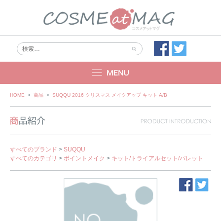
Skip
HOME
>
商品
>
SUQQU 2016 クリスマス メイクアップ キット A/B
to
content
すべてのブランド
>
SUQQU
すべてのカテゴリ
>
ポイントメイク
>
キット/トライアルセット/パレット