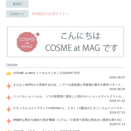
発売日
SUQQUの公式サイトへ
公式サイト
Update
COSME at MAG トータルランキング2026年7月号
2026.08.07
まもなくNARSから登場するのは、シアーな血色感と高揚感が魅力の新作リキッドブラッシュ「インセイシャブル リキッドブラッシュ」と、ゴールデンアワーに染まる空にインスピレーションを得た「アフターグロー リップシャイン」の新色！夏をハックして！
2026.08.05
リンクルショットから、シワの肌環境に着目した初のローションとナイトクリームが登場！デイリーケアで、シワ特有の肌環境を改善し、シワが目立たない肌へと導きます。
2026.07.31
ナチュラルコスメブランドSABONから、ビタミンC配合のビタミンスムージーマスク「ラディアンスマスク」と、ペパーミントにオーガニックハーブを凝縮したジェルの涼感トリートメント美容液「スカルプセラム リフレッシング」が登場！日々のデイリーケアで、過酷な猛暑で疲れた肌や頭皮をサポート、心地よくリフレッシュし、優しく肌を整えます。
2026.07.23
神秘的な輝きを秘めた技法“螺鈿（らでん）”の多彩で多様な煌めきに着想を得たSUQQUの2026 秋 カラーコレクションから登場するのは、艶然と輝くアイシャドウや偏光パールを配したフェイスカラー、繊細なパールの煌めくネイル、そしてそれらを際立てる“朧げな艶”を秘めた新リクイドリップ「ブラー リクイド リップ」。強さを秘めたまろやかな洗練の表情に。
2026.07.14