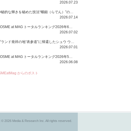
2026.07.23
神秘的な輝きを秘めた技法“螺鈿（らでん）”の多彩で多様な煌めきに着想を得たSUQQUの2026 秋 カラーコレクションから登場するのは、艶然と輝くアイシャドウや偏光パールを配したフェイスカラー、繊細なパールの煌めくネイル、そしてそれらを際立てる“朧げな艶”を秘めた新リクイドリップ「ブラー リクイド リップ」。強さを秘めたまろやかな洗練の表情に。
2026.07.14
COSME at MAG トータルランキング2026年6月号
2026.07.02
ブランド発祥の地“表参道”に帰還したシュウ ウエムラから、“骨格美“を叶えるクレヨンタイプのフェイスカラー「スカルプト クレヨン」と、ブランド初のリノベーションで進化した名品アイブロウ「ハード フォーミュラ ハード 10」が登場！
2026.07.01
COSME at MAG トータルランキング2026年5月号
2026.06.08
SMEatMag からのポスト
 © 2026 Media & Research Inc. All rights reserved.