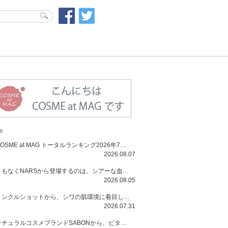
e
COSME at MAG トータルランキング2026年7月号
2026.08.07
まもなくNARSから登場するのは、シアーな血色感と高揚感が魅力の新作リキッドブラッシュ「インセイシャブル リキッドブラッシュ」と、ゴールデンアワーに染まる空にインスピレーションを得た「アフターグロー リップシャイン」の新色！夏をハックして！
2026.08.05
リンクルショットから、シワの肌環境に着目した初のローションとナイトクリームが登場！デイリーケアで、シワ特有の肌環境を改善し、シワが目立たない肌へと導きます。
2026.07.31
ナチュラルコスメブランドSABONから、ビタミンC配合のビタミンスムージーマスク「ラディアンスマスク」と、ペパーミントにオーガニックハーブを凝縮したジェルの涼感トリートメント美容液「スカルプセラム リフレッシング」が登場！日々のデイリーケアで、過酷な猛暑で疲れた肌や頭皮をサポート、心地よくリフレッシュし、優しく肌を整えます。