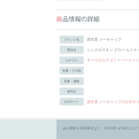
資生堂 メーキャップ
ブランド名
シンクロスキン グロー ルミナ
商品名
すべてのカテゴリ
>
ベースメ
カテゴリ
色番・その他
容量・価格
発売日
資生堂 メーキャップの公式サ
公式サイト
会社概要＆免責事項など
COSME at MAGとは