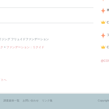
イジング フリュイドファンデーション
イク
>
ファンデーション：リクイド
@CO
イトへ
？
調査媒体一覧
お問い合わせ
リンク集
Copyright