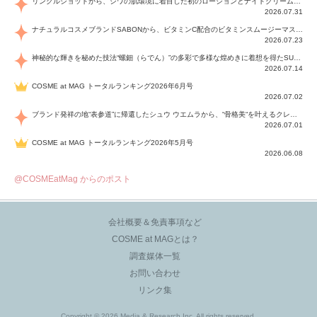
リンクルショットから、シワの肌環境に着目した初のローションとナイトクリームが登場！デイリーケアで、シワ特有の肌環境を改善し、シワが目立たない肌へと導きます。
2026.07.31
ナチュラルコスメブランドSABONから、ビタミンC配合のビタミンスムージーマスク「ラディアンスマスク」と、ペパーミントにオーガニックハーブを凝縮したジェルの涼感トリートメント美容液「スカルプセラム リフレッシング」が登場！日々のデイリーケアで、過酷な猛暑で疲れた肌や頭皮をサポート、心地よくリフレッシュし、優しく肌を整えます。
2026.07.23
神秘的な輝きを秘めた技法“螺鈿（らでん）”の多彩で多様な煌めきに着想を得たSUQQUの2026 秋 カラーコレクションから登場するのは、艶然と輝くアイシャドウや偏光パールを配したフェイスカラー、繊細なパールの煌めくネイル、そしてそれらを際立てる“朧げな艶”を秘めた新リクイドリップ「ブラー リクイド リップ」。強さを秘めたまろやかな洗練の表情に。
2026.07.14
COSME at MAG トータルランキング2026年6月号
2026.07.02
ブランド発祥の地“表参道”に帰還したシュウ ウエムラから、“骨格美“を叶えるクレヨンタイプのフェイスカラー「スカルプト クレヨン」と、ブランド初のリノベーションで進化した名品アイブロウ「ハード フォーミュラ ハード 10」が登場！
2026.07.01
COSME at MAG トータルランキング2026年5月号
2026.06.08
@COSMEatMag からのポスト
会社概要＆免責事項など
COSME at MAGとは？
調査媒体一覧
お問い合わせ
リンク集
Copyright © 2026 Media & Research Inc. All rights reserved.