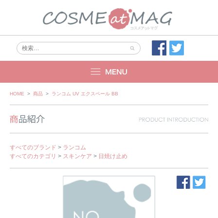
Skip
HOME
>
商品
>
ランコム UV エクスペール BB
to
content
すべてのブランド
>
ランコム
すべてのカテゴリ
>
スキンケア
>
日焼け止め