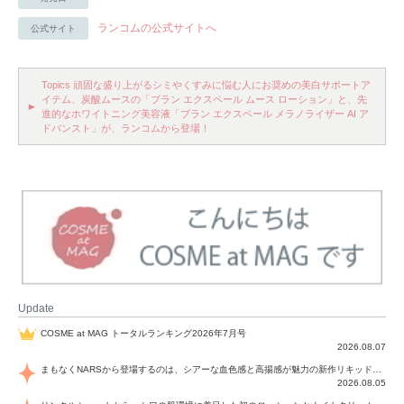
ランコムの公式サイトへ
公式サイト
Topics 頑固な盛り上がるシミやくすみに悩む人にお奨めの美白サポートア
イテム、炭酸ムースの「ブラン エクスペール ムース ローション」と、先
進的なホワイトニング美容液「ブラン エクスペール メラノライザー AI ア
ドバンスト」が、ランコムから登場！
Update
COSME at MAG トータルランキング2026年7月号
2026.08.07
まもなくNARSから登場するのは、シアーな血色感と高揚感が魅力の新作リキッドブラッシュ「インセイシャブル リキッドブラッシュ」と、ゴールデンアワーに染まる空にインスピレーションを得た「アフターグロー リップシャイン」の新色！夏をハックして！
2026.08.05