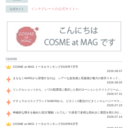
インテグレートの公式サイトへ
公式サイト
Update
COSME at MAG トータルランキング2026年7月号
2026.08.07
まもなくNARSから登場するのは、シアーな血色感と高揚感が魅力の新作リキッドブラッシュ「インセイシャブル リキッドブラッシュ」と、ゴールデンアワーに染まる空にインスピレーションを得た「アフターグロー リップシャイン」の新色！夏をハックして！
2026.08.05
リンクルショットから、シワの肌環境に着目した初のローションとナイトクリームが登場！デイリーケアで、シワ特有の肌環境を改善し、シワが目立たない肌へと導きます。
2026.07.31
ナチュラルコスメブランドSABONから、ビタミンC配合のビタミンスムージーマスク「ラディアンスマスク」と、ペパーミントにオーガニックハーブを凝縮したジェルの涼感トリートメント美容液「スカルプセラム リフレッシング」が登場！日々のデイリーケアで、過酷な猛暑で疲れた肌や頭皮をサポート、心地よくリフレッシュし、優しく肌を整えます。
2026.07.23
神秘的な輝きを秘めた技法“螺鈿（らでん）”の多彩で多様な煌めきに着想を得たSUQQUの2026 秋 カラーコレクションから登場するのは、艶然と輝くアイシャドウや偏光パールを配したフェイスカラー、繊細なパールの煌めくネイル、そしてそれらを際立てる“朧げな艶”を秘めた新リクイドリップ「ブラー リクイド リップ」。強さを秘めたまろやかな洗練の表情に。
2026.07.14
COSME at MAG トータルランキング2026年6月号