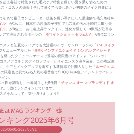
を超え各誌で特集された毛穴ケア特集と厳しい夏を乗り切るための
ベストコスメの発表！そして暑くても楽しみたい初夏のメイク特集によ
で初めて量子コンピューター技術を用い導き出した最適解で毛穴角栓を
イル
」が1位に、日本初の超微粒子技術で毛穴奥の汚れを瞬時に取り去
イル
」が8位に、共に急上昇ランクイン。進化が激しく+α機能が注目さ
肌ケアで注目されるポーラの「
ホワイトショット セラムUV
」が9位にラン
コスメと初夏のメイクでも大活躍のイヴ・サンローランの「
YSL メイク
プリニューアルした「
RMK インフィニシェイド シングル アイシャド
ュ”を纏ったクチュールケースで登場の夏限定のアイシャドウパレット
、コスメデコルテのフィロソフィーとサイエンスを注ぎ込み、この春誕生
位に、ケアとメイクアップを両立する新質感で仲間入りした「
ルージュ エ
夏の限定色と変わらぬ人気の定番色でSUQQUの4色アイシャドウパレッ
クイン。
ジュ氏が調香しこの春誕生した5代目「
チャンス オー スプランディド オ
れ、5位にランクインしています。
メをみつけて、乗り切りましょう!!
キング2025年6月号
2025/05/01-2025/05/31