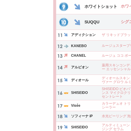
ホワ
ホワイトショット
シグ
SUQQU
アディクション
ザ リキッドブラ
ルージュスターブ
KANEBO
CHANEL
ルージュ ココ ボ
薬用スキンコンデ
アルビオン
ー エッセンシャル
ディオールスキン
ディオール
ヴァー グロウ ル
SHISEIDO ビオ
SHISEIDO
ンス マイクロクリ
セントレート
カラーデュオ トリ
Visée
シーラー
ソフィーナ iP
水光ピーリング 
アルティミューン
SHISEIDO
ジング セラム