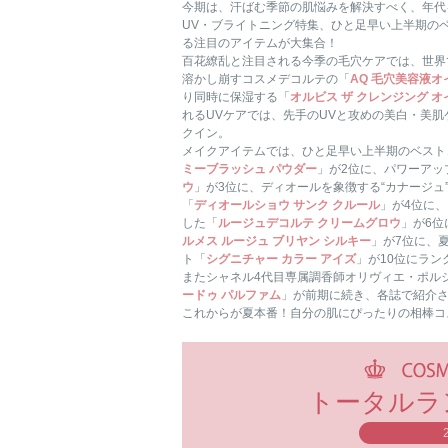
今期は、汗ばむ季節の肌悩みを解決すべく、年代
UV・ブライトニング特集、ひと足早い上半期の
る注目のアイテムが大集合！
百花繚乱と注目される今季の毛穴ケアでは、世界
溶かし崩すコスメデコルテの「
AQ 毛穴美容液オ
り同時に保湿する「
オルビス ザ クレンジング オ
れるUVケアでは、先手のUVと攻めの美白・美
クイン。
メイクアイテムでは、ひと足早い上半期のベスト
ミーブラッシュ パウダー
」が2位に、パワーアッ
ウ
」が3位に、ディオールを象徴する“カナージ
「
ディオールショウ サンク クルール
」が4位に
した「
ルージュデコルテ クリームグロウ
」が6
ルメス ルージュ ブリヤン シルキー
」が7位に、
ト「
シグニチャー カラー アイズ
」が10位にラン
またシャネル4代目専属調香師オリヴィエ・ポル
ードゥ パルファム
」が前期に続き、各誌で紹介さ
これからが夏本番！自分の肌にぴったりの相棒コス
トータルラン