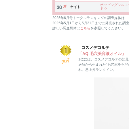
ポッピングシルエ
ケイト
ドウ
2025年6月号トータルランキングの調査媒体は…
2025年5月1日から5月31日までに発売された調
詳しい調査媒体は
こちら
を参照してください。
コスメデコルテ
「AQ 毛穴美容液オイル」
1位には、コスメデコルテの知
適解から生まれた“毛穴角栓を溶
れ、急上昇ランクイン。