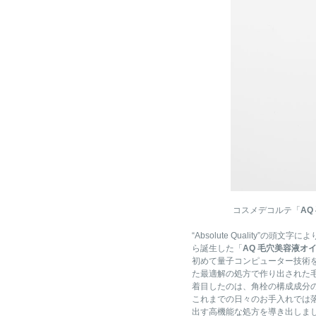
コスメデコルテ「
AQ
“Absolute Quality”
ら誕生した「
AQ 毛穴美容液オ
初めて量子コンピューター技術を
た最適解の処方で作り出された
着目したのは、角栓の構成成分の
これまでの日々のお手入れでは
出す高機能な処方を導き出しま