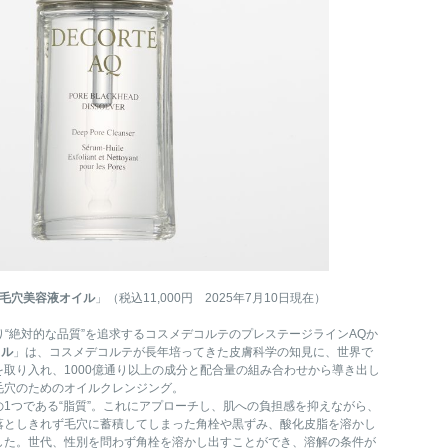
 毛穴美容液オイル
」（税込11,000円 2025年7月10日現在）
の頭文字により“絶対的な品質”を追求するコスメデコルテのプレステージラインAQか
イル
」は、コスメデコルテが長年培ってきた皮膚科学の知見に、世界で
取り入れ、1000億通り以上の成分と配合量の組み合わせから導き出し
毛穴のためのオイルクレンジング。
1つである“脂質”。これにアプローチし、肌への負担感を抑えながら、
落としきれず毛穴に蓄積してしまった角栓や黒ずみ、酸化皮脂を溶かし
した。世代、性別を問わず角栓を溶かし出すことができ、溶解の条件が