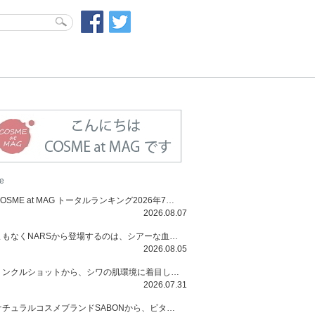
e
COSME at MAG トータルランキング2026年7月号
2026.08.07
まもなくNARSから登場するのは、シアーな血色感と高揚感が魅力の新作リキッドブラッシュ「インセイシャブル リキッドブラッシュ」と、ゴールデンアワーに染まる空にインスピレーションを得た「アフターグロー リップシャイン」の新色！夏をハックして！
2026.08.05
リンクルショットから、シワの肌環境に着目した初のローションとナイトクリームが登場！デイリーケアで、シワ特有の肌環境を改善し、シワが目立たない肌へと導きます。
2026.07.31
ナチュラルコスメブランドSABONから、ビタミンC配合のビタミンスムージーマスク「ラディアンスマスク」と、ペパーミントにオーガニックハーブを凝縮したジェルの涼感トリートメント美容液「スカルプセラム リフレッシング」が登場！日々のデイリーケアで、過酷な猛暑で疲れた肌や頭皮をサポート、心地よくリフレッシュし、優しく肌を整えます。