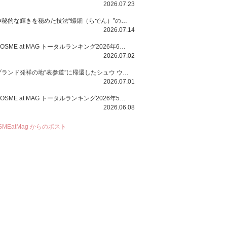
2026.07.23
神秘的な輝きを秘めた技法“螺鈿（らでん）”の多彩で多様な煌めきに着想を得たSUQQUの2026 秋 カラーコレクションから登場するのは、艶然と輝くアイシャドウや偏光パールを配したフェイスカラー、繊細なパールの煌めくネイル、そしてそれらを際立てる“朧げな艶”を秘めた新リクイドリップ「ブラー リクイド リップ」。強さを秘めたまろやかな洗練の表情に。
2026.07.14
COSME at MAG トータルランキング2026年6月号
2026.07.02
ブランド発祥の地“表参道”に帰還したシュウ ウエムラから、“骨格美“を叶えるクレヨンタイプのフェイスカラー「スカルプト クレヨン」と、ブランド初のリノベーションで進化した名品アイブロウ「ハード フォーミュラ ハード 10」が登場！
2026.07.01
COSME at MAG トータルランキング2026年5月号
2026.06.08
SMEatMag からのポスト