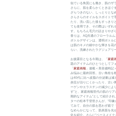
似ている角質にも働き、肌のザ
さらに、肌を柔らかくときほぐ
ざらつきのない、しっとりとな
さらさらのオイルをスポイトで
たり、洗い流した後もすっきり
ても使用でき、その際はいずれ
す。もちろん毛穴の詰まりやざ
香りは、AQ共通のフローラル
ボトルデザインは、透明ボトル
は肌のキメの細やかな輝きを花の
らい、洗練されたラグジュアリ
お披露目となる今期は、「
家庭
題のアイテムのひとつとしてフ
「
家庭画報
」連載＜美容歳時記
み悩みに最終回答。古い角栓を根
は40代に比べ皮脂の分泌量は
炎症が治りにくかったり、古い
ーゲンやエラスチンの減少によ
す”と、家庭画報世代の肌のリア
期的なアイテム”として紹介され
ターの松本千登世さんが、“印象
てみて、自分の肌を思わず鏡で『
なめらかになって、肌表面を光
化を紹介。さらに“ベースメイク