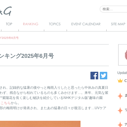
Top
Ranking
Topics
Event Calendar
サイトマ
ップ
グ2025年6月号
ランキング2025年6月号
Updat
され、記録的な猛暑の後やっと梅雨入りしたと思ったら中休みの真夏日
わず、残念ながら枯れているものも多くみかけます…。来年、元気な紫
*紫陽花を長く楽しむ秘訣を紹介しているNHKデジタル版“趣味の園
！
こちら
から。
部の梅雨明けが発表され、またあの猛暑の日々が復活します…UVケア