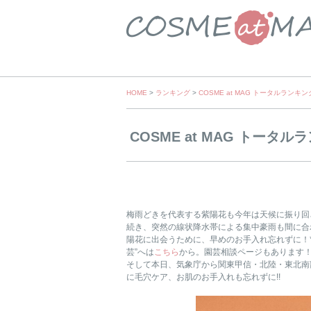
Skip
HOME
>
ランキング
>
COSME at MAG トータルランキン
to
content
COSME at MAG トータル
梅雨どきを代表する紫陽花も今年は天候に振り回
続き、突然の線状降水帯による集中豪雨も間に合
陽花に出会うために、早めのお手入れ忘れずに！*
芸”へは
こちら
から。園芸相談ページもあります
そして本日、気象庁から関東甲信・北陸・東北南
に毛穴ケア、お肌のお手入れも忘れずに!!