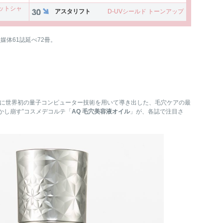
ットシャ
アスタリフト
D-UVシールド トーンアップ
査媒体61誌延べ72冊。
見に世界初の量子コンピューター技術を用いて導き出した、毛穴ケアの最
かし崩す”コスメデコルテ「
AQ 毛穴美容液オイル
」が、各誌で注目さ