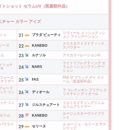
イトショット セラムUV（医薬部外品）
ニチャー カラー アイズ
リヴィール メッシュクッシ
ッシュ
プラダ ビューティ
ョン ファンデーション
クリスタライズドフィック
リーズ
KANEBO
スパウダー
ーム
ルナソル
アイカラーレーションN
ライトリフレクティング セ
ィショナ
NARS
ラムクッションファンデー
 N
ション
 フォーエ
FAS ザ ブラック デイ クリ
FAS
ミナイザー
ーム（医薬部外品）
パフォーマ
ラ コレクシオン プリヴェ ク
ック コン
ディオール
リスチャン ディオール
ック コン
イルミネイティングジェム
ジルスチュアート
セラムプライマー
ルージュスターヴァイブラ
泡セラム
KANEBO
ント
 パワライ
ル ルージュ・セリーヌ サテ
セリーヌ
ンリップ