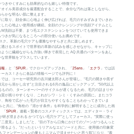
ラつきやくすみにも効果的なのも嬉しい特徴です。
すオイル美容成分を厳選配合することで、余分な汚れは落としながら、
めらかな明るい肌に整えます。
手に取り、顔全体に心地よく伸び広げれば、毛穴のすみずみまでいきわ
とした心地よい使用感が継続。全顔のクレンジングや洗顔アイテムとし
もW洗顔は不要、まつ毛エクステンションをつけていても使用できま
らつきが気になるところへの部分使いもお薦めです。
ムスク。革新の毛穴ケアも優雅なやすらぎと共に楽しめます。
に透けるスポイトで世界初の革新の試みを感じさせながら、キャップに
ように繊細ながらも力強い輝きで表現した AQ 共通のパターンをあし
ーな世界観をプラスしています。
画報
」と「
SPUR
」でクローズアップされ、「
25ans
」「
エクラ
」では話
ォーカス！さらに各誌の情報ページでも評判に！
＞では、コーセー研究所の吉川健太郎さんが登場し、“毛穴の開きや黒ず
元から溶かし出す”と注目される6月の逸品にピックアップ。“50代以上
減るものの、ターンオーバーのサイクルが遅くなるため、毛穴の詰まりや
角質が残りやすくなり、これがシワ・シミ・くすみの原因に。またコラ
り、角栓で広がった毛穴が目立ちやすくなることもわかってきていま
ルと共に、“角栓の『溶かす条件』を科学的に解明することに成功した画
、「
SPUR
」連載＜賢者のコスメティックス＞では、エディター・ライ
が研ぎ澄まされる かつてない毛穴ケア”としてフォーカス。“実際に使っ
二度見』しました”と、“目の下から口角にかけてのゾーンがつるんっと
が滑るよう。”だったというリアルなエピソードと共に、使用後の印象変
もファンデーションの量もミニマムで済ませたいと思う肌”になり、“着