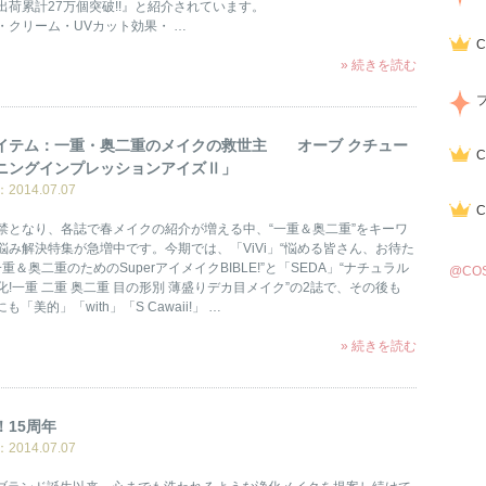
出荷累計27万個突破!!』と紹介されています。
・クリーム・UVカット効果・ …
» 続きを読む
P アイテム：一重・奥二重のメイクの救世主 オーブ クチュー
ニングインプレッションアイズⅡ」
014.07.07
禁となり、各誌で春メイクの紹介が増える中、“一重＆奥二重”をキーワ
悩み解決特集が急増中です。今期では、「ViVi」“悩める皆さん、お待た
一重＆奥二重のためのSuperアイメイクBIBLE!”と「SEDA」“ナチュラル
@CO
!一重 二重 奥二重 目の形別 薄盛りデカ目メイク”の2誌で、その後も
にも「美的」「with」「S Cawaii!」 …
» 続きを読む
！15周年
014.07.07