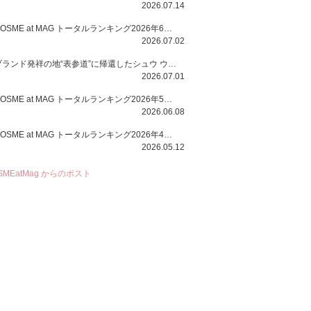
2026.07.14
COSME at MAG トータルランキング2026年6月号
2026.07.02
ブランド発祥の地“表参道”に帰還したシュウ ウエムラから、“骨格美“を叶えるクレヨンタイプのフェイスカラー「スカルプト クレヨン」と、ブランド初のリノベーションで進化した名品アイブロウ「ハード フォーミュラ ハード 10」が登場！
2026.07.01
COSME at MAG トータルランキング2026年5月号
2026.06.08
COSME at MAG トータルランキング2026年4月号
2026.05.12
SMEatMag からのポスト