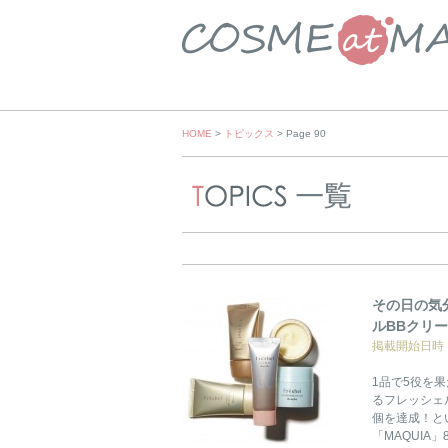
Skip
HOME
>
トピックス
> Page 90
to
content
その日の気
ルBBクリ
掲載開始日時：2
1品で5役を
るフレッシェ
個を達成！と
「MAQUIA