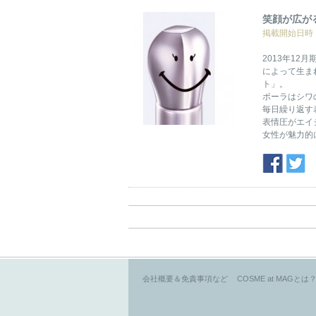
笑顔が広が
掲載開始日時：2
2013年1
によって生ま
ト」。
ポーラはシワ
毎日繰り返す
表情圧がエイ
女性が魅力的
会社概要＆免責事項など
COSME at MAGとは