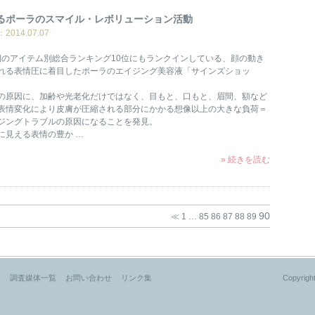
るポーラのスマイル・レボリューション活動
014.07.07
2月期のアイテム別総合ランキング10位にもランクインしている、顔の動き
れる表情圧に着目したポーラのエイジング美容液「サインズショッ
の原因に、加齢や光老化だけではなく、目もと、口もと、眉間、額など
表情変化により皮膚が圧縮される部分にかかる想像以上の大きな負荷＝
ジングトラブルの原因になることを発見。
に見える表情の豊か …
» 続きを読む
90
≪
1
…
85
86
87
88
89
？
調査媒体一覧
お問い合わせ
リンク集
Copyright