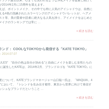
月のブランド誕生以来、心までも洗われるような浄化メイクを提案し続けて
2014年2月に15周年を迎えます。
えば、ポイントメイク、その中でも特に人気のアイシャドウは、自然に
える4色の洗練されたカラーリングのアイシャドウパレットが、ヘアメ
スト等、美の賢者や読者に絶大なる人気を誇り、アイメイクをはじめと
メイクのランキングでは常に …
» 続きを読む
 ブランド： COOLなTOKYOから発信する「KATE TOKYO」
014.07.07
E RULES” “自分の色は自分が決める”と自由にメイクを楽しむ女性たちの
年に誕生したKATEは、2014年2月、ブランドロゴを『KATE TOKYO』に
について、KATEブランドマネージャー山口聡一氏は、「MAQUIA」4
臨”において、『トレンドを生み出す都市、東京から世界に向けて発信す
ッシュなブランドだということ …
» 続きを読む