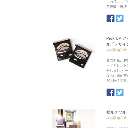
１カ月にして
美容液・乳液
Pick U
ル「デザイ
掲載開始日時：2
春の新色が解
ードとしたお
せしました! 
なのに劇的変化
2014年1月期
祝ルナソル
掲載開始日時：2