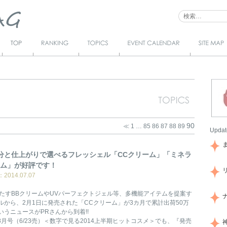
Top
Ranking
Topics
Event Calendar
サイトマ
ップ
90
≪
1
…
85
86
87
88
89
Updat
分と仕上がりで選べるフレッシェル「CCクリーム」「ミネラ
ーム」が好評です！
014.07.07
果たすBBクリームやUVパーフェクトジェル等、多機能アイテムを提案す
ルから、2月1日に発売された「CCクリーム」が3カ月で累計出荷50万
いうニュースがPRさんから到着!!
」8月号（6/23売）＜数字で見る2014上半期ヒットコスメ＞でも、『発売