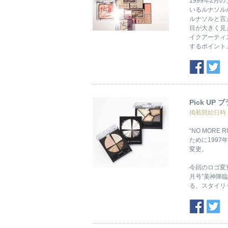
1999年2
いるルナソルが
ルナソルと言
目が大きく見
イクアーティ
するポイント
Pick UP
掲載開始日時：2
“NO MOR
ために1997
変更。
今回のロゴ変更
月号”美神降
る、スタイリ