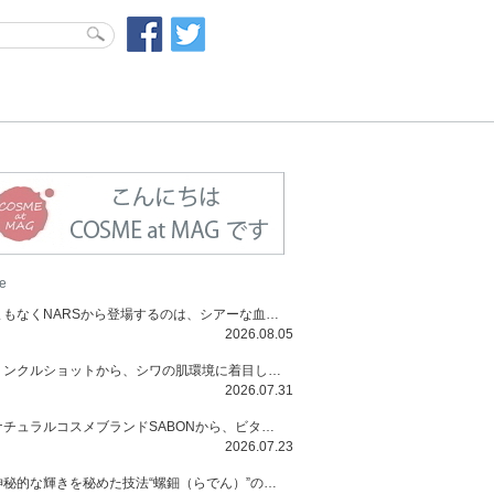
e
まもなくNARSから登場するのは、シアーな血色感と高揚感が魅力の新作リキッドブラッシュ「インセイシャブル リキッドブラッシュ」と、ゴールデンアワーに染まる空にインスピレーションを得た「アフターグロー リップシャイン」の新色！夏をハックして！
2026.08.05
リンクルショットから、シワの肌環境に着目した初のローションとナイトクリームが登場！デイリーケアで、シワ特有の肌環境を改善し、シワが目立たない肌へと導きます。
2026.07.31
ナチュラルコスメブランドSABONから、ビタミンC配合のビタミンスムージーマスク「ラディアンスマスク」と、ペパーミントにオーガニックハーブを凝縮したジェルの涼感トリートメント美容液「スカルプセラム リフレッシング」が登場！日々のデイリーケアで、過酷な猛暑で疲れた肌や頭皮をサポート、心地よくリフレッシュし、優しく肌を整えます。
2026.07.23
神秘的な輝きを秘めた技法“螺鈿（らでん）”の多彩で多様な煌めきに着想を得たSUQQUの2026 秋 カラーコレクションから登場するのは、艶然と輝くアイシャドウや偏光パールを配したフェイスカラー、繊細なパールの煌めくネイル、そしてそれらを際立てる“朧げな艶”を秘めた新リクイドリップ「ブラー リクイド リップ」。強さを秘めたまろやかな洗練の表情に。