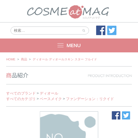
Skip
HOME
>
商品
>
ディオール ディオールスキン スター フルイド
to
content
すべてのブランド
>
ディオール
すべてのカテゴリ
>
ベースメイク
>
ファンデーション：リクイド