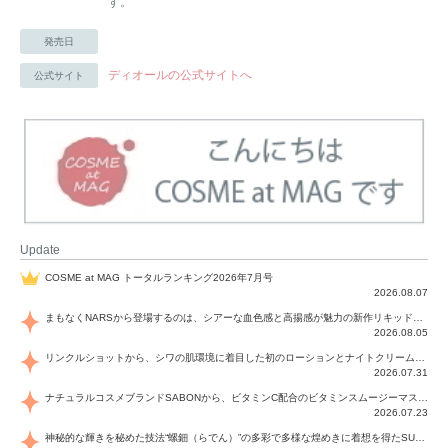
す。
発売日
ディオールの公式サイトへ
公式サイト
Update
COSME at MAG トータルランキング2026年7月号
2026.08.07
まもなくNARSから登場するのは、シアーな血色感と高揚感が魅力の新作リキッドブラッシュ「インセイシャブル リキッドブラッシュ」と、ゴールデンアワーに染まる空にインスピレーションを得た「アフターグロー リップシャイン」の新色！夏をハックして！
2026.08.05
リンクルショットから、シワの肌環境に着目した初のローションとナイトクリームが登場！デイリーケアで、シワ特有の肌環境を改善し、シワが目立たない肌へと導きます。
2026.07.31
ナチュラルコスメブランドSABONから、ビタミンC配合のビタミンスムージーマスク「ラディアンスマスク」と、ペパーミントにオーガニックハーブを凝縮したジェルの涼感トリートメント美容液「スカルプセラム リフレッシング」が登場！日々のデイリーケアで、過酷な猛暑で疲れた肌や頭皮をサポート、心地よくリフレッシュし、優しく肌を整えます。
2026.07.23
神秘的な輝きを秘めた技法“螺鈿（らでん）”の多彩で多様な煌めきに着想を得たSUQQUの2026 秋 カラーコレクションから登場するのは、艶然と輝くアイシャドウや偏光パールを配したフェイスカラー、繊細なパールの煌めくネイル、そしてそれらを際立てる“朧げな艶”を秘めた新リクイドリップ「ブラー リクイド リップ」。強さを秘めたまろやかな洗練の表情に。