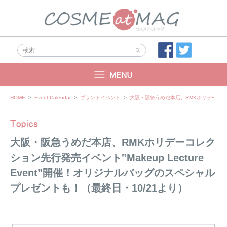
Skip
HOME
>
Event Calendar
>
ブランドイベント
>
大阪・阪急うめだ本店、RMKホリデーコレクシ
to
content
大阪・阪急うめだ本店、RMKホリデーコレク
ション先行発売イベント‟Makeup Lecture
Event”開催！オリジナルバッグのスペシャル
プレゼントも！（最終日・10/21より）