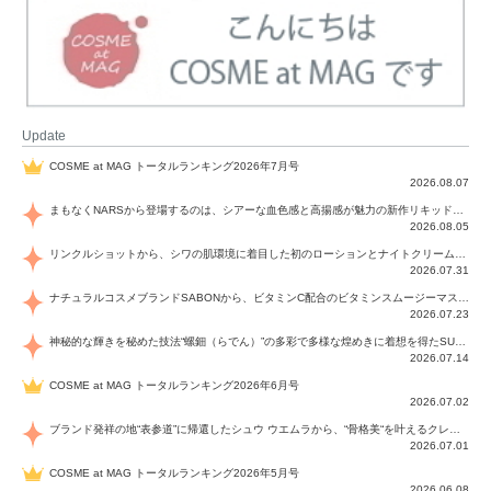
Update
COSME at MAG トータルランキング2026年7月号
2026.08.07
まもなくNARSから登場するのは、シアーな血色感と高揚感が魅力の新作リキッドブラッシュ「インセイシャブル リキッドブラッシュ」と、ゴールデンアワーに染まる空にインスピレーションを得た「アフターグロー リップシャイン」の新色！夏をハックして！
2026.08.05
リンクルショットから、シワの肌環境に着目した初のローションとナイトクリームが登場！デイリーケアで、シワ特有の肌環境を改善し、シワが目立たない肌へと導きます。
2026.07.31
ナチュラルコスメブランドSABONから、ビタミンC配合のビタミンスムージーマスク「ラディアンスマスク」と、ペパーミントにオーガニックハーブを凝縮したジェルの涼感トリートメント美容液「スカルプセラム リフレッシング」が登場！日々のデイリーケアで、過酷な猛暑で疲れた肌や頭皮をサポート、心地よくリフレッシュし、優しく肌を整えます。
2026.07.23
神秘的な輝きを秘めた技法“螺鈿（らでん）”の多彩で多様な煌めきに着想を得たSUQQUの2026 秋 カラーコレクションから登場するのは、艶然と輝くアイシャドウや偏光パールを配したフェイスカラー、繊細なパールの煌めくネイル、そしてそれらを際立てる“朧げな艶”を秘めた新リクイドリップ「ブラー リクイド リップ」。強さを秘めたまろやかな洗練の表情に。
2026.07.14
COSME at MAG トータルランキング2026年6月号
2026.07.02
ブランド発祥の地“表参道”に帰還したシュウ ウエムラから、“骨格美“を叶えるクレヨンタイプのフェイスカラー「スカルプト クレヨン」と、ブランド初のリノベーションで進化した名品アイブロウ「ハード フォーミュラ ハード 10」が登場！
2026.07.01
COSME at MAG トータルランキング2026年5月号
2026.06.08