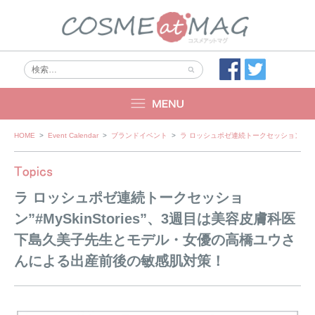
Skip
HOME
>
Event Calendar
>
ブランドイベント
>
ラ ロッシュポゼ連続トークセッション”#
to
content
ラ ロッシュポゼ連続トークセッショ
ン”#MySkinStories”、3週目は美容皮膚科医
下島久美子先生とモデル・女優の高橋ユウさ
んによる出産前後の敏感肌対策！