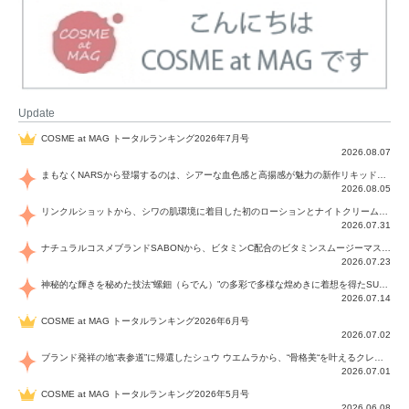
Update
COSME at MAG トータルランキング2026年7月号
2026.08.07
まもなくNARSから登場するのは、シアーな血色感と高揚感が魅力の新作リキッドブラッシュ「インセイシャブル リキッドブラッシュ」と、ゴールデンアワーに染まる空にインスピレーションを得た「アフターグロー リップシャイン」の新色！夏をハックして！
2026.08.05
リンクルショットから、シワの肌環境に着目した初のローションとナイトクリームが登場！デイリーケアで、シワ特有の肌環境を改善し、シワが目立たない肌へと導きます。
2026.07.31
ナチュラルコスメブランドSABONから、ビタミンC配合のビタミンスムージーマスク「ラディアンスマスク」と、ペパーミントにオーガニックハーブを凝縮したジェルの涼感トリートメント美容液「スカルプセラム リフレッシング」が登場！日々のデイリーケアで、過酷な猛暑で疲れた肌や頭皮をサポート、心地よくリフレッシュし、優しく肌を整えます。
2026.07.23
神秘的な輝きを秘めた技法“螺鈿（らでん）”の多彩で多様な煌めきに着想を得たSUQQUの2026 秋 カラーコレクションから登場するのは、艶然と輝くアイシャドウや偏光パールを配したフェイスカラー、繊細なパールの煌めくネイル、そしてそれらを際立てる“朧げな艶”を秘めた新リクイドリップ「ブラー リクイド リップ」。強さを秘めたまろやかな洗練の表情に。
2026.07.14
COSME at MAG トータルランキング2026年6月号
2026.07.02
ブランド発祥の地“表参道”に帰還したシュウ ウエムラから、“骨格美“を叶えるクレヨンタイプのフェイスカラー「スカルプト クレヨン」と、ブランド初のリノベーションで進化した名品アイブロウ「ハード フォーミュラ ハード 10」が登場！
2026.07.01
COSME at MAG トータルランキング2026年5月号
2026.06.08