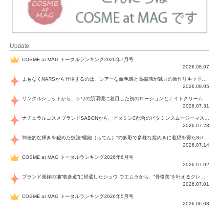
Update
COSME at MAG トータルランキング2026年7月号
2026.08.07
まもなくNARSから登場するのは、シアーな血色感と高揚感が魅力の新作リキッドブラッシュ「インセイシャブル リキッドブラッシュ」と、ゴールデンアワーに染まる空にインスピレーションを得た「アフターグロー リップシャイン」の新色！夏をハックして！
2026.08.05
リンクルショットから、シワの肌環境に着目した初のローションとナイトクリームが登場！デイリーケアで、シワ特有の肌環境を改善し、シワが目立たない肌へと導きます。
2026.07.31
ナチュラルコスメブランドSABONから、ビタミンC配合のビタミンスムージーマスク「ラディアンスマスク」と、ペパーミントにオーガニックハーブを凝縮したジェルの涼感トリートメント美容液「スカルプセラム リフレッシング」が登場！日々のデイリーケアで、過酷な猛暑で疲れた肌や頭皮をサポート、心地よくリフレッシュし、優しく肌を整えます。
2026.07.23
神秘的な輝きを秘めた技法“螺鈿（らでん）”の多彩で多様な煌めきに着想を得たSUQQUの2026 秋 カラーコレクションから登場するのは、艶然と輝くアイシャドウや偏光パールを配したフェイスカラー、繊細なパールの煌めくネイル、そしてそれらを際立てる“朧げな艶”を秘めた新リクイドリップ「ブラー リクイド リップ」。強さを秘めたまろやかな洗練の表情に。
2026.07.14
COSME at MAG トータルランキング2026年6月号
2026.07.02
ブランド発祥の地“表参道”に帰還したシュウ ウエムラから、“骨格美“を叶えるクレヨンタイプのフェイスカラー「スカルプト クレヨン」と、ブランド初のリノベーションで進化した名品アイブロウ「ハード フォーミュラ ハード 10」が登場！
2026.07.01
COSME at MAG トータルランキング2026年5月号
2026.06.08