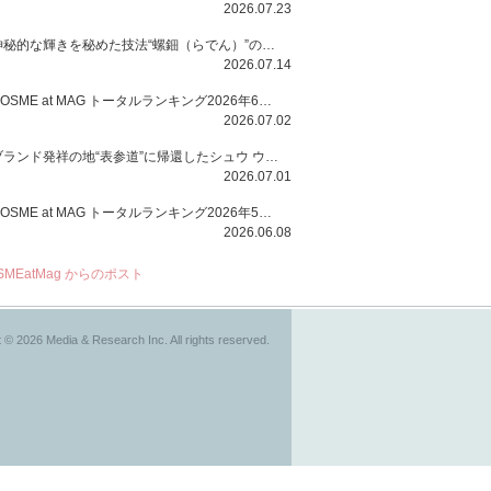
2026.07.23
神秘的な輝きを秘めた技法“螺鈿（らでん）”の多彩で多様な煌めきに着想を得たSUQQUの2026 秋 カラーコレクションから登場するのは、艶然と輝くアイシャドウや偏光パールを配したフェイスカラー、繊細なパールの煌めくネイル、そしてそれらを際立てる“朧げな艶”を秘めた新リクイドリップ「ブラー リクイド リップ」。強さを秘めたまろやかな洗練の表情に。
2026.07.14
COSME at MAG トータルランキング2026年6月号
2026.07.02
ブランド発祥の地“表参道”に帰還したシュウ ウエムラから、“骨格美“を叶えるクレヨンタイプのフェイスカラー「スカルプト クレヨン」と、ブランド初のリノベーションで進化した名品アイブロウ「ハード フォーミュラ ハード 10」が登場！
2026.07.01
COSME at MAG トータルランキング2026年5月号
2026.06.08
SMEatMag からのポスト
 © 2026 Media & Research Inc. All rights reserved.