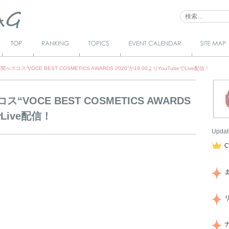
Top
Ranking
Topics
Event Calendar
サイトマ
ップ
べスコス“VOCE BEST COSMETICS AWARDS 2020”が19:00よりYouTubeでLive配信！
VOCE BEST COSMETICS AWARDS
でLive配信！
Updat