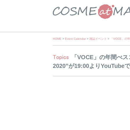
Skip
HOME
>
Event Calendar
>
雑誌イベント
>
「VOCE」の年間
to
content
「VOCE」の年間べスコス“
2020”が19:00よりYouTube