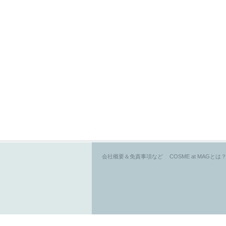
会社概要＆免責事項など
COSME at MAGとは