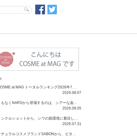
e
COSME at MAG トータルランキング2026年7月号
2026.08.07
まもなくNARSから登場するのは、シアーな血色感と高揚感が魅力の新作リキッドブラッシュ「インセイシャブル リキッドブラッシュ」と、ゴールデンアワーに染まる空にインスピレーションを得た「アフターグロー リップシャイン」の新色！夏をハックして！
2026.08.05
リンクルショットから、シワの肌環境に着目した初のローションとナイトクリームが登場！デイリーケアで、シワ特有の肌環境を改善し、シワが目立たない肌へと導きます。
2026.07.31
ナチュラルコスメブランドSABONから、ビタミンC配合のビタミンスムージーマスク「ラディアンスマスク」と、ペパーミントにオーガニックハーブを凝縮したジェルの涼感トリートメント美容液「スカルプセラム リフレッシング」が登場！日々のデイリーケアで、過酷な猛暑で疲れた肌や頭皮をサポート、心地よくリフレッシュし、優しく肌を整えます。