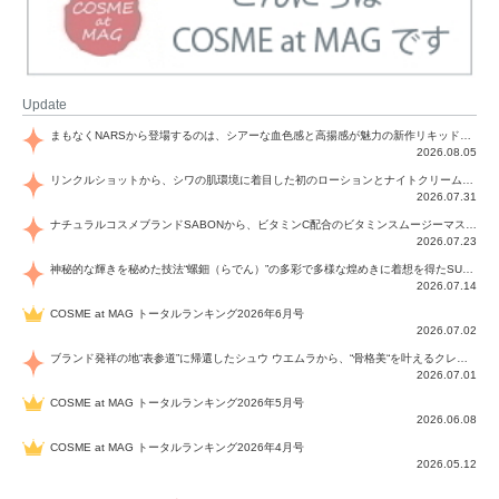
Update
まもなくNARSから登場するのは、シアーな血色感と高揚感が魅力の新作リキッドブラッシュ「インセイシャブル リキッドブラッシュ」と、ゴールデンアワーに染まる空にインスピレーションを得た「アフターグロー リップシャイン」の新色！夏をハックして！
2026.08.05
リンクルショットから、シワの肌環境に着目した初のローションとナイトクリームが登場！デイリーケアで、シワ特有の肌環境を改善し、シワが目立たない肌へと導きます。
2026.07.31
ナチュラルコスメブランドSABONから、ビタミンC配合のビタミンスムージーマスク「ラディアンスマスク」と、ペパーミントにオーガニックハーブを凝縮したジェルの涼感トリートメント美容液「スカルプセラム リフレッシング」が登場！日々のデイリーケアで、過酷な猛暑で疲れた肌や頭皮をサポート、心地よくリフレッシュし、優しく肌を整えます。
2026.07.23
神秘的な輝きを秘めた技法“螺鈿（らでん）”の多彩で多様な煌めきに着想を得たSUQQUの2026 秋 カラーコレクションから登場するのは、艶然と輝くアイシャドウや偏光パールを配したフェイスカラー、繊細なパールの煌めくネイル、そしてそれらを際立てる“朧げな艶”を秘めた新リクイドリップ「ブラー リクイド リップ」。強さを秘めたまろやかな洗練の表情に。
2026.07.14
COSME at MAG トータルランキング2026年6月号
2026.07.02
ブランド発祥の地“表参道”に帰還したシュウ ウエムラから、“骨格美“を叶えるクレヨンタイプのフェイスカラー「スカルプト クレヨン」と、ブランド初のリノベーションで進化した名品アイブロウ「ハード フォーミュラ ハード 10」が登場！
2026.07.01
COSME at MAG トータルランキング2026年5月号
2026.06.08
COSME at MAG トータルランキング2026年4月号
2026.05.12