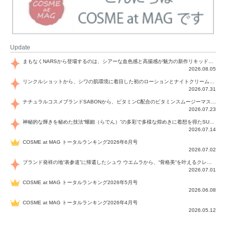
Update
まもなくNARSから登場するのは、シアーな血色感と高揚感が魅力の新作リキッドブラッシュ「インセイシャブル リキッドブラッシュ」と、ゴールデンアワーに染まる空にインスピレーションを得た「アフターグロー リップシャイン」の新色！夏をハックして！
2026.08.05
リンクルショットから、シワの肌環境に着目した初のローションとナイトクリームが登場！デイリーケアで、シワ特有の肌環境を改善し、シワが目立たない肌へと導きます。
2026.07.31
ナチュラルコスメブランドSABONから、ビタミンC配合のビタミンスムージーマスク「ラディアンスマスク」と、ペパーミントにオーガニックハーブを凝縮したジェルの涼感トリートメント美容液「スカルプセラム リフレッシング」が登場！日々のデイリーケアで、過酷な猛暑で疲れた肌や頭皮をサポート、心地よくリフレッシュし、優しく肌を整えます。
2026.07.23
神秘的な輝きを秘めた技法“螺鈿（らでん）”の多彩で多様な煌めきに着想を得たSUQQUの2026 秋 カラーコレクションから登場するのは、艶然と輝くアイシャドウや偏光パールを配したフェイスカラー、繊細なパールの煌めくネイル、そしてそれらを際立てる“朧げな艶”を秘めた新リクイドリップ「ブラー リクイド リップ」。強さを秘めたまろやかな洗練の表情に。
2026.07.14
COSME at MAG トータルランキング2026年6月号
2026.07.02
ブランド発祥の地“表参道”に帰還したシュウ ウエムラから、“骨格美“を叶えるクレヨンタイプのフェイスカラー「スカルプト クレヨン」と、ブランド初のリノベーションで進化した名品アイブロウ「ハード フォーミュラ ハード 10」が登場！
2026.07.01
COSME at MAG トータルランキング2026年5月号
2026.06.08
COSME at MAG トータルランキング2026年4月号
2026.05.12