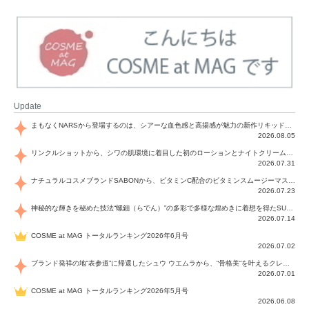
Update
まもなくNARSから登場するのは、シアーな血色感と高揚感が魅力の新作リキッドブラッシュ「インセイシャブル リキッドブラッシュ」と、ゴールデンアワーに染まる空にインスピレーションを得た「アフターグロー リップシャイン」の新色！夏をハックして！
2026.08.05
リンクルショットから、シワの肌環境に着目した初のローションとナイトクリームが登場！デイリーケアで、シワ特有の肌環境を改善し、シワが目立たない肌へと導きます。
2026.07.31
ナチュラルコスメブランドSABONから、ビタミンC配合のビタミンスムージーマスク「ラディアンスマスク」と、ペパーミントにオーガニックハーブを凝縮したジェルの涼感トリートメント美容液「スカルプセラム リフレッシング」が登場！日々のデイリーケアで、過酷な猛暑で疲れた肌や頭皮をサポート、心地よくリフレッシュし、優しく肌を整えます。
2026.07.23
神秘的な輝きを秘めた技法“螺鈿（らでん）”の多彩で多様な煌めきに着想を得たSUQQUの2026 秋 カラーコレクションから登場するのは、艶然と輝くアイシャドウや偏光パールを配したフェイスカラー、繊細なパールの煌めくネイル、そしてそれらを際立てる“朧げな艶”を秘めた新リクイドリップ「ブラー リクイド リップ」。強さを秘めたまろやかな洗練の表情に。
2026.07.14
COSME at MAG トータルランキング2026年6月号
2026.07.02
ブランド発祥の地“表参道”に帰還したシュウ ウエムラから、“骨格美“を叶えるクレヨンタイプのフェイスカラー「スカルプト クレヨン」と、ブランド初のリノベーションで進化した名品アイブロウ「ハード フォーミュラ ハード 10」が登場！
2026.07.01
COSME at MAG トータルランキング2026年5月号
2026.06.08