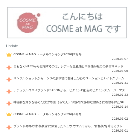
Update
COSME at MAG トータルランキング2026年7月号
2026.08.07
まもなくNARSから登場するのは、シアーな血色感と高揚感が魅力の新作リキッドブラッシュ「インセイシャブル リキッドブラッシュ」と、ゴールデンアワーに染まる空にインスピレーションを得た「アフターグロー リップシャイン」の新色！夏をハックして！
2026.08.05
リンクルショットから、シワの肌環境に着目した初のローションとナイトクリームが登場！デイリーケアで、シワ特有の肌環境を改善し、シワが目立たない肌へと導きます。
2026.07.31
ナチュラルコスメブランドSABONから、ビタミンC配合のビタミンスムージーマスク「ラディアンスマスク」と、ペパーミントにオーガニックハーブを凝縮したジェルの涼感トリートメント美容液「スカルプセラム リフレッシング」が登場！日々のデイリーケアで、過酷な猛暑で疲れた肌や頭皮をサポート、心地よくリフレッシュし、優しく肌を整えます。
2026.07.23
神秘的な輝きを秘めた技法“螺鈿（らでん）”の多彩で多様な煌めきに着想を得たSUQQUの2026 秋 カラーコレクションから登場するのは、艶然と輝くアイシャドウや偏光パールを配したフェイスカラー、繊細なパールの煌めくネイル、そしてそれらを際立てる“朧げな艶”を秘めた新リクイドリップ「ブラー リクイド リップ」。強さを秘めたまろやかな洗練の表情に。
2026.07.14
COSME at MAG トータルランキング2026年6月号
2026.07.02
ブランド発祥の地“表参道”に帰還したシュウ ウエムラから、“骨格美“を叶えるクレヨンタイプのフェイスカラー「スカルプト クレヨン」と、ブランド初のリノベーションで進化した名品アイブロウ「ハード フォーミュラ ハード 10」が登場！
2026.07.01