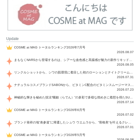
Update
COSME at MAG トータルランキング2026年7月号
2026.08.07
まもなくNARSから登場するのは、シアーな血色感と高揚感が魅力の新作リキッドブラッシュ「インセイシャブル リキッドブラッシュ」と、ゴールデンアワーに染まる空にインスピレーションを得た「アフターグロー リップシャイン」の新色！夏をハックして！
2026.08.05
リンクルショットから、シワの肌環境に着目した初のローションとナイトクリームが登場！デイリーケアで、シワ特有の肌環境を改善し、シワが目立たない肌へと導きます。
2026.07.31
ナチュラルコスメブランドSABONから、ビタミンC配合のビタミンスムージーマスク「ラディアンスマスク」と、ペパーミントにオーガニックハーブを凝縮したジェルの涼感トリートメント美容液「スカルプセラム リフレッシング」が登場！日々のデイリーケアで、過酷な猛暑で疲れた肌や頭皮をサポート、心地よくリフレッシュし、優しく肌を整えます。
2026.07.23
神秘的な輝きを秘めた技法“螺鈿（らでん）”の多彩で多様な煌めきに着想を得たSUQQUの2026 秋 カラーコレクションから登場するのは、艶然と輝くアイシャドウや偏光パールを配したフェイスカラー、繊細なパールの煌めくネイル、そしてそれらを際立てる“朧げな艶”を秘めた新リクイドリップ「ブラー リクイド リップ」。強さを秘めたまろやかな洗練の表情に。
2026.07.14
COSME at MAG トータルランキング2026年6月号
2026.07.02
ブランド発祥の地“表参道”に帰還したシュウ ウエムラから、“骨格美“を叶えるクレヨンタイプのフェイスカラー「スカルプト クレヨン」と、ブランド初のリノベーションで進化した名品アイブロウ「ハード フォーミュラ ハード 10」が登場！
2026.07.01
COSME at MAG トータルランキング2026年5月号
2026.06.08