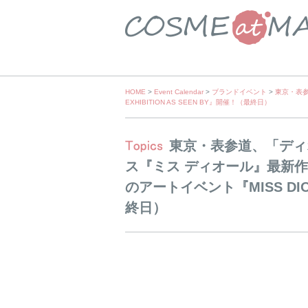
Skip
HOME
>
Event Calendar
>
ブランドイベント
>
東京・表参
EXHIBITION AS SEEN BY』開催！（最終日）
to
content
東京・表参道、「ディ
ス『ミス ディオール』最新
のアートイベント『MISS DIOR
終日）