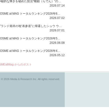
神秘的な輝きを秘めた技法“螺鈿（らでん）”の多彩で多様な煌めきに着想を得たSUQQUの2026 秋 カラーコレクションから登場するのは、艶然と輝くアイシャドウや偏光パールを配したフェイスカラー、繊細なパールの煌めくネイル、そしてそれらを際立てる“朧げな艶”を秘めた新リクイドリップ「ブラー リクイド リップ」。強さを秘めたまろやかな洗練の表情に。
2026.07.14
COSME at MAG トータルランキング2026年6月号
2026.07.02
ブランド発祥の地“表参道”に帰還したシュウ ウエムラから、“骨格美“を叶えるクレヨンタイプのフェイスカラー「スカルプト クレヨン」と、ブランド初のリノベーションで進化した名品アイブロウ「ハード フォーミュラ ハード 10」が登場！
2026.07.01
COSME at MAG トータルランキング2026年5月号
2026.06.08
COSME at MAG トータルランキング2026年4月号
2026.05.12
SMEatMag からのポスト
 © 2026 Media & Research Inc. All rights reserved.