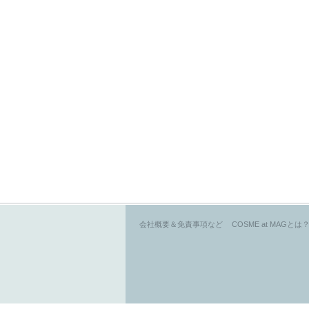
会社概要＆免責事項など
COSME at MAGとは