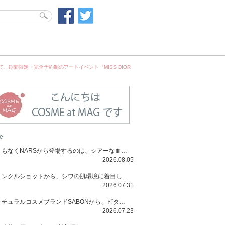
期間限定・完全予約制のアートイベント『MISS DIOR
e
まもなくNARSから登場するのは、シアーな血色感と高揚感が魅力の新作リキッドブラッシュ「インセイシャブル リキッドブラッシュ」と、ゴールデンアワーに染まる空にインスピレーションを得た「アフターグロー リップシャイン」の新色！夏をハックして！
2026.08.05
リンクルショットから、シワの肌環境に着目した初のローションとナイトクリームが登場！デイリーケアで、シワ特有の肌環境を改善し、シワが目立たない肌へと導きます。
2026.07.31
ナチュラルコスメブランドSABONから、ビタミンC配合のビタミンスムージーマスク「ラディアンスマスク」と、ペパーミントにオーガニックハーブを凝縮したジェルの涼感トリートメント美容液「スカルプセラム リフレッシング」が登場！日々のデイリーケアで、過酷な猛暑で疲れた肌や頭皮をサポート、心地よくリフレッシュし、優しく肌を整えます。
2026.07.23