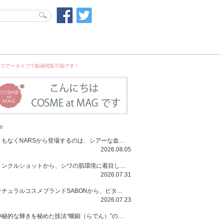
までアーカイブで動画閲覧可能です！
e
まもなくNARSから登場するのは、シアーな血色感と高揚感が魅力の新作リキッドブラッシュ「インセイシャブル リキッドブラッシュ」と、ゴールデンアワーに染まる空にインスピレーションを得た「アフターグロー リップシャイン」の新色！夏をハックして！
2026.08.05
リンクルショットから、シワの肌環境に着目した初のローションとナイトクリームが登場！デイリーケアで、シワ特有の肌環境を改善し、シワが目立たない肌へと導きます。
2026.07.31
ナチュラルコスメブランドSABONから、ビタミンC配合のビタミンスムージーマスク「ラディアンスマスク」と、ペパーミントにオーガニックハーブを凝縮したジェルの涼感トリートメント美容液「スカルプセラム リフレッシング」が登場！日々のデイリーケアで、過酷な猛暑で疲れた肌や頭皮をサポート、心地よくリフレッシュし、優しく肌を整えます。
2026.07.23
神秘的な輝きを秘めた技法“螺鈿（らでん）”の多彩で多様な煌めきに着想を得たSUQQUの2026 秋 カラーコレクションから登場するのは、艶然と輝くアイシャドウや偏光パールを配したフェイスカラー、繊細なパールの煌めくネイル、そしてそれらを際立てる“朧げな艶”を秘めた新リクイドリップ「ブラー リクイド リップ」。強さを秘めたまろやかな洗練の表情に。