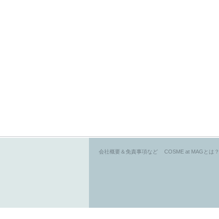
会社概要＆免責事項など
COSME at MAGとは