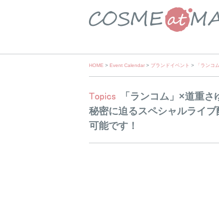
Skip
HOME
>
Event Calendar
>
ブランドイベント
>
「ランコ
to
content
「ランコム」×道重さ
秘密に迫るスペシャルライブ配
可能です！