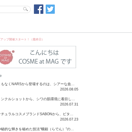
ップアップ開催スタート！（最終日）
e
まもなくNARSから登場するのは、シアーな血色感と高揚感が魅力の新作リキッドブラッシュ「インセイシャブル リキッドブラッシュ」と、ゴールデンアワーに染まる空にインスピレーションを得た「アフターグロー リップシャイン」の新色！夏をハックして！
2026.08.05
リンクルショットから、シワの肌環境に着目した初のローションとナイトクリームが登場！デイリーケアで、シワ特有の肌環境を改善し、シワが目立たない肌へと導きます。
2026.07.31
ナチュラルコスメブランドSABONから、ビタミンC配合のビタミンスムージーマスク「ラディアンスマスク」と、ペパーミントにオーガニックハーブを凝縮したジェルの涼感トリートメント美容液「スカルプセラム リフレッシング」が登場！日々のデイリーケアで、過酷な猛暑で疲れた肌や頭皮をサポート、心地よくリフレッシュし、優しく肌を整えます。
2026.07.23
神秘的な輝きを秘めた技法“螺鈿（らでん）”の多彩で多様な煌めきに着想を得たSUQQUの2026 秋 カラーコレクションから登場するのは、艶然と輝くアイシャドウや偏光パールを配したフェイスカラー、繊細なパールの煌めくネイル、そしてそれらを際立てる“朧げな艶”を秘めた新リクイドリップ「ブラー リクイド リップ」。強さを秘めたまろやかな洗練の表情に。