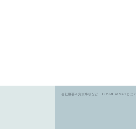
会社概要＆免責事項など
COSME at MAGとは