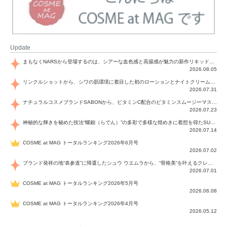
Update
まもなくNARSから登場するのは、シアーな血色感と高揚感が魅力の新作リキッドブラッシュ「インセイシャブル リキッドブラッシュ」と、ゴールデンアワーに染まる空にインスピレーションを得た「アフターグロー リップシャイン」の新色！夏をハックして！
2026.08.05
リンクルショットから、シワの肌環境に着目した初のローションとナイトクリームが登場！デイリーケアで、シワ特有の肌環境を改善し、シワが目立たない肌へと導きます。
2026.07.31
ナチュラルコスメブランドSABONから、ビタミンC配合のビタミンスムージーマスク「ラディアンスマスク」と、ペパーミントにオーガニックハーブを凝縮したジェルの涼感トリートメント美容液「スカルプセラム リフレッシング」が登場！日々のデイリーケアで、過酷な猛暑で疲れた肌や頭皮をサポート、心地よくリフレッシュし、優しく肌を整えます。
2026.07.23
神秘的な輝きを秘めた技法“螺鈿（らでん）”の多彩で多様な煌めきに着想を得たSUQQUの2026 秋 カラーコレクションから登場するのは、艶然と輝くアイシャドウや偏光パールを配したフェイスカラー、繊細なパールの煌めくネイル、そしてそれらを際立てる“朧げな艶”を秘めた新リクイドリップ「ブラー リクイド リップ」。強さを秘めたまろやかな洗練の表情に。
2026.07.14
COSME at MAG トータルランキング2026年6月号
2026.07.02
ブランド発祥の地“表参道”に帰還したシュウ ウエムラから、“骨格美“を叶えるクレヨンタイプのフェイスカラー「スカルプト クレヨン」と、ブランド初のリノベーションで進化した名品アイブロウ「ハード フォーミュラ ハード 10」が登場！
2026.07.01
COSME at MAG トータルランキング2026年5月号
2026.06.08
COSME at MAG トータルランキング2026年4月号
2026.05.12