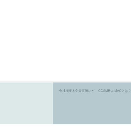
会社概要＆免責事項など
COSME at MAGとは