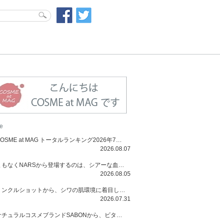
！
e
COSME at MAG トータルランキング2026年7月号
2026.08.07
まもなくNARSから登場するのは、シアーな血色感と高揚感が魅力の新作リキッドブラッシュ「インセイシャブル リキッドブラッシュ」と、ゴールデンアワーに染まる空にインスピレーションを得た「アフターグロー リップシャイン」の新色！夏をハックして！
2026.08.05
リンクルショットから、シワの肌環境に着目した初のローションとナイトクリームが登場！デイリーケアで、シワ特有の肌環境を改善し、シワが目立たない肌へと導きます。
2026.07.31
ナチュラルコスメブランドSABONから、ビタミンC配合のビタミンスムージーマスク「ラディアンスマスク」と、ペパーミントにオーガニックハーブを凝縮したジェルの涼感トリートメント美容液「スカルプセラム リフレッシング」が登場！日々のデイリーケアで、過酷な猛暑で疲れた肌や頭皮をサポート、心地よくリフレッシュし、優しく肌を整えます。