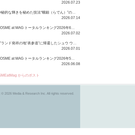
2026.07.23
神秘的な輝きを秘めた技法“螺鈿（らでん）”の多彩で多様な煌めきに着想を得たSUQQUの2026 秋 カラーコレクションから登場するのは、艶然と輝くアイシャドウや偏光パールを配したフェイスカラー、繊細なパールの煌めくネイル、そしてそれらを際立てる“朧げな艶”を秘めた新リクイドリップ「ブラー リクイド リップ」。強さを秘めたまろやかな洗練の表情に。
2026.07.14
COSME at MAG トータルランキング2026年6月号
2026.07.02
ブランド発祥の地“表参道”に帰還したシュウ ウエムラから、“骨格美“を叶えるクレヨンタイプのフェイスカラー「スカルプト クレヨン」と、ブランド初のリノベーションで進化した名品アイブロウ「ハード フォーミュラ ハード 10」が登場！
2026.07.01
COSME at MAG トータルランキング2026年5月号
2026.06.08
SMEatMag からのポスト
 © 2026 Media & Research Inc. All rights reserved.