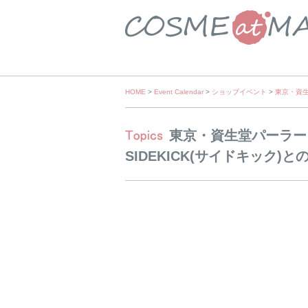
Skip
HOME
>
Event Calendar
>
ショップイベント
>
東京・資生
to
content
東京・資生堂パーラー
SIDEKICK(サイドキック