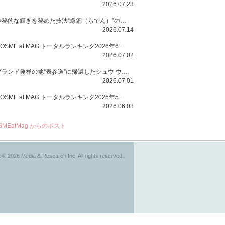
2026.07.23
神秘的な輝きを秘めた技法“螺鈿（らでん）”の多彩で多様な煌めきに着想を得たSUQQUの2026 秋 カラーコレクションから登場するのは、艶然と輝くアイシャドウや偏光パールを配したフェイスカラー、繊細なパールの煌めくネイル、そしてそれらを際立てる“朧げな艶”を秘めた新リクイドリップ「ブラー リクイド リップ」。強さを秘めたまろやかな洗練の表情に。
2026.07.14
COSME at MAG トータルランキング2026年6月号
2026.07.02
ブランド発祥の地“表参道”に帰還したシュウ ウエムラから、“骨格美“を叶えるクレヨンタイプのフェイスカラー「スカルプト クレヨン」と、ブランド初のリノベーションで進化した名品アイブロウ「ハード フォーミュラ ハード 10」が登場！
2026.07.01
COSME at MAG トータルランキング2026年5月号
2026.06.08
SMEatMag からのポスト
 © 2026 Media & Research Inc. All rights reserved.