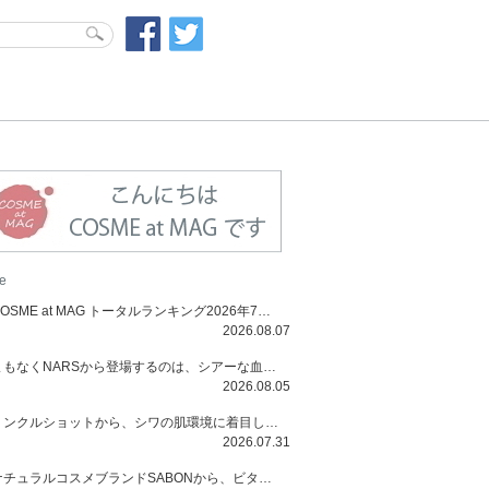
e
COSME at MAG トータルランキング2026年7月号
2026.08.07
まもなくNARSから登場するのは、シアーな血色感と高揚感が魅力の新作リキッドブラッシュ「インセイシャブル リキッドブラッシュ」と、ゴールデンアワーに染まる空にインスピレーションを得た「アフターグロー リップシャイン」の新色！夏をハックして！
2026.08.05
リンクルショットから、シワの肌環境に着目した初のローションとナイトクリームが登場！デイリーケアで、シワ特有の肌環境を改善し、シワが目立たない肌へと導きます。
2026.07.31
ナチュラルコスメブランドSABONから、ビタミンC配合のビタミンスムージーマスク「ラディアンスマスク」と、ペパーミントにオーガニックハーブを凝縮したジェルの涼感トリートメント美容液「スカルプセラム リフレッシング」が登場！日々のデイリーケアで、過酷な猛暑で疲れた肌や頭皮をサポート、心地よくリフレッシュし、優しく肌を整えます。