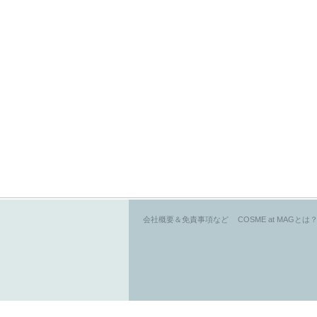
会社概要＆免責事項など
COSME at MAGとは