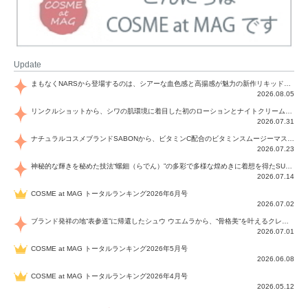
Update
まもなくNARSから登場するのは、シアーな血色感と高揚感が魅力の新作リキッドブラッシュ「インセイシャブル リキッドブラッシュ」と、ゴールデンアワーに染まる空にインスピレーションを得た「アフターグロー リップシャイン」の新色！夏をハックして！
2026.08.05
リンクルショットから、シワの肌環境に着目した初のローションとナイトクリームが登場！デイリーケアで、シワ特有の肌環境を改善し、シワが目立たない肌へと導きます。
2026.07.31
ナチュラルコスメブランドSABONから、ビタミンC配合のビタミンスムージーマスク「ラディアンスマスク」と、ペパーミントにオーガニックハーブを凝縮したジェルの涼感トリートメント美容液「スカルプセラム リフレッシング」が登場！日々のデイリーケアで、過酷な猛暑で疲れた肌や頭皮をサポート、心地よくリフレッシュし、優しく肌を整えます。
2026.07.23
神秘的な輝きを秘めた技法“螺鈿（らでん）”の多彩で多様な煌めきに着想を得たSUQQUの2026 秋 カラーコレクションから登場するのは、艶然と輝くアイシャドウや偏光パールを配したフェイスカラー、繊細なパールの煌めくネイル、そしてそれらを際立てる“朧げな艶”を秘めた新リクイドリップ「ブラー リクイド リップ」。強さを秘めたまろやかな洗練の表情に。
2026.07.14
COSME at MAG トータルランキング2026年6月号
2026.07.02
ブランド発祥の地“表参道”に帰還したシュウ ウエムラから、“骨格美“を叶えるクレヨンタイプのフェイスカラー「スカルプト クレヨン」と、ブランド初のリノベーションで進化した名品アイブロウ「ハード フォーミュラ ハード 10」が登場！
2026.07.01
COSME at MAG トータルランキング2026年5月号
2026.06.08
COSME at MAG トータルランキング2026年4月号
2026.05.12