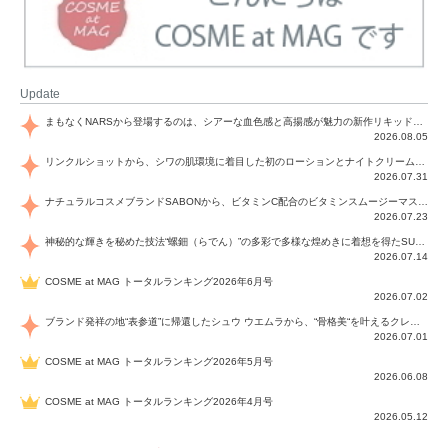
Update
まもなくNARSから登場するのは、シアーな血色感と高揚感が魅力の新作リキッドブラッシュ「インセイシャブル リキッドブラッシュ」と、ゴールデンアワーに染まる空にインスピレーションを得た「アフターグロー リップシャイン」の新色！夏をハックして！
2026.08.05
リンクルショットから、シワの肌環境に着目した初のローションとナイトクリームが登場！デイリーケアで、シワ特有の肌環境を改善し、シワが目立たない肌へと導きます。
2026.07.31
ナチュラルコスメブランドSABONから、ビタミンC配合のビタミンスムージーマスク「ラディアンスマスク」と、ペパーミントにオーガニックハーブを凝縮したジェルの涼感トリートメント美容液「スカルプセラム リフレッシング」が登場！日々のデイリーケアで、過酷な猛暑で疲れた肌や頭皮をサポート、心地よくリフレッシュし、優しく肌を整えます。
2026.07.23
神秘的な輝きを秘めた技法“螺鈿（らでん）”の多彩で多様な煌めきに着想を得たSUQQUの2026 秋 カラーコレクションから登場するのは、艶然と輝くアイシャドウや偏光パールを配したフェイスカラー、繊細なパールの煌めくネイル、そしてそれらを際立てる“朧げな艶”を秘めた新リクイドリップ「ブラー リクイド リップ」。強さを秘めたまろやかな洗練の表情に。
2026.07.14
COSME at MAG トータルランキング2026年6月号
2026.07.02
ブランド発祥の地“表参道”に帰還したシュウ ウエムラから、“骨格美“を叶えるクレヨンタイプのフェイスカラー「スカルプト クレヨン」と、ブランド初のリノベーションで進化した名品アイブロウ「ハード フォーミュラ ハード 10」が登場！
2026.07.01
COSME at MAG トータルランキング2026年5月号
2026.06.08
COSME at MAG トータルランキング2026年4月号
2026.05.12