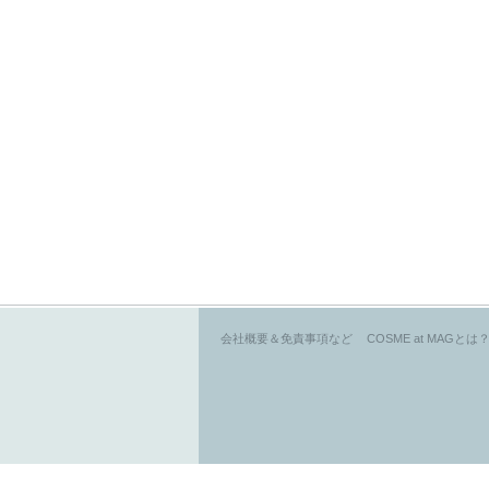
会社概要＆免責事項など
COSME at MAGとは