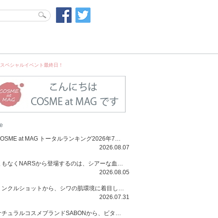
TIONスペシャルイベント最終日！
e
COSME at MAG トータルランキング2026年7月号
2026.08.07
まもなくNARSから登場するのは、シアーな血色感と高揚感が魅力の新作リキッドブラッシュ「インセイシャブル リキッドブラッシュ」と、ゴールデンアワーに染まる空にインスピレーションを得た「アフターグロー リップシャイン」の新色！夏をハックして！
2026.08.05
リンクルショットから、シワの肌環境に着目した初のローションとナイトクリームが登場！デイリーケアで、シワ特有の肌環境を改善し、シワが目立たない肌へと導きます。
2026.07.31
ナチュラルコスメブランドSABONから、ビタミンC配合のビタミンスムージーマスク「ラディアンスマスク」と、ペパーミントにオーガニックハーブを凝縮したジェルの涼感トリートメント美容液「スカルプセラム リフレッシング」が登場！日々のデイリーケアで、過酷な猛暑で疲れた肌や頭皮をサポート、心地よくリフレッシュし、優しく肌を整えます。