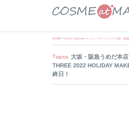
Skip
HOME
>
Event Calendar
>
ショップイベント
>
大坂・阪急う
to
content
大坂・阪急うめだ本店 
THREE 2022 HOLIDAY 
終日！