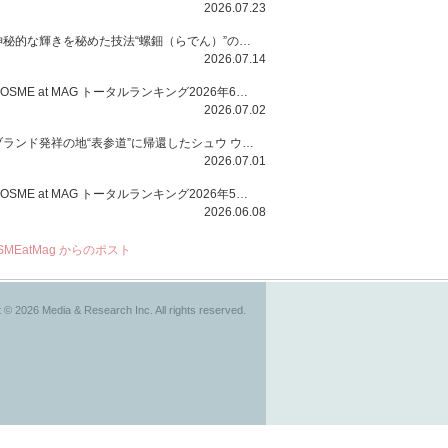
2026.07.23
神秘的な輝きを秘めた技法“螺鈿（らでん）”の多彩で多様な煌めきに着想を得たSUQQUの2026 秋 カラーコレクションから登場するのは、艶然と輝くアイシャドウや偏光パールを配したフェイスカラー、繊細なパールの煌めくネイル、そしてそれらを際立てる“朧げな艶”を秘めた新リクイドリップ「ブラー リクイド リップ」。強さを秘めたまろやかな洗練の表情に。
2026.07.14
COSME at MAG トータルランキング2026年6月号
2026.07.02
ブランド発祥の地“表参道”に帰還したシュウ ウエムラから、“骨格美“を叶えるクレヨンタイプのフェイスカラー「スカルプト クレヨン」と、ブランド初のリノベーションで進化した名品アイブロウ「ハード フォーミュラ ハード 10」が登場！
2026.07.01
COSME at MAG トータルランキング2026年5月号
2026.06.08
SMEatMag からのポスト
 © 2026 Media & Research Inc. All rights reserved.