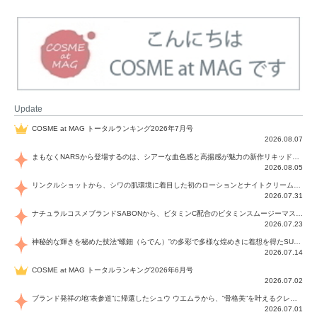
Update
COSME at MAG トータルランキング2026年7月号
2026.08.07
まもなくNARSから登場するのは、シアーな血色感と高揚感が魅力の新作リキッドブラッシュ「インセイシャブル リキッドブラッシュ」と、ゴールデンアワーに染まる空にインスピレーションを得た「アフターグロー リップシャイン」の新色！夏をハックして！
2026.08.05
リンクルショットから、シワの肌環境に着目した初のローションとナイトクリームが登場！デイリーケアで、シワ特有の肌環境を改善し、シワが目立たない肌へと導きます。
2026.07.31
ナチュラルコスメブランドSABONから、ビタミンC配合のビタミンスムージーマスク「ラディアンスマスク」と、ペパーミントにオーガニックハーブを凝縮したジェルの涼感トリートメント美容液「スカルプセラム リフレッシング」が登場！日々のデイリーケアで、過酷な猛暑で疲れた肌や頭皮をサポート、心地よくリフレッシュし、優しく肌を整えます。
2026.07.23
神秘的な輝きを秘めた技法“螺鈿（らでん）”の多彩で多様な煌めきに着想を得たSUQQUの2026 秋 カラーコレクションから登場するのは、艶然と輝くアイシャドウや偏光パールを配したフェイスカラー、繊細なパールの煌めくネイル、そしてそれらを際立てる“朧げな艶”を秘めた新リクイドリップ「ブラー リクイド リップ」。強さを秘めたまろやかな洗練の表情に。
2026.07.14
COSME at MAG トータルランキング2026年6月号
2026.07.02
ブランド発祥の地“表参道”に帰還したシュウ ウエムラから、“骨格美“を叶えるクレヨンタイプのフェイスカラー「スカルプト クレヨン」と、ブランド初のリノベーションで進化した名品アイブロウ「ハード フォーミュラ ハード 10」が登場！
2026.07.01