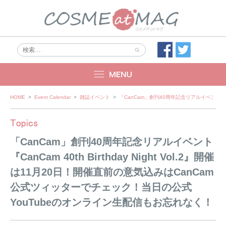
Skip
HOME
>
Event Calendar
>
雑誌イベント
>
「CanCam」創刊40周年記念リアルイベント『Ca
to
content
「CanCam」創刊40周年記念リアルイベント
『CanCam 40th Birthday Night Vol.2』開催
は11月20日！開催直前の意気込みはCanCam
公式ツィッターでチェック！当日の公式
YouTubeのオンライン生配信もお忘れなく！