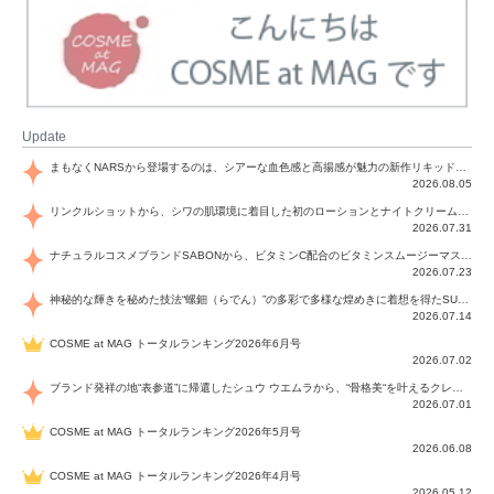
Update
まもなくNARSから登場するのは、シアーな血色感と高揚感が魅力の新作リキッドブラッシュ「インセイシャブル リキッドブラッシュ」と、ゴールデンアワーに染まる空にインスピレーションを得た「アフターグロー リップシャイン」の新色！夏をハックして！
2026.08.05
リンクルショットから、シワの肌環境に着目した初のローションとナイトクリームが登場！デイリーケアで、シワ特有の肌環境を改善し、シワが目立たない肌へと導きます。
2026.07.31
ナチュラルコスメブランドSABONから、ビタミンC配合のビタミンスムージーマスク「ラディアンスマスク」と、ペパーミントにオーガニックハーブを凝縮したジェルの涼感トリートメント美容液「スカルプセラム リフレッシング」が登場！日々のデイリーケアで、過酷な猛暑で疲れた肌や頭皮をサポート、心地よくリフレッシュし、優しく肌を整えます。
2026.07.23
神秘的な輝きを秘めた技法“螺鈿（らでん）”の多彩で多様な煌めきに着想を得たSUQQUの2026 秋 カラーコレクションから登場するのは、艶然と輝くアイシャドウや偏光パールを配したフェイスカラー、繊細なパールの煌めくネイル、そしてそれらを際立てる“朧げな艶”を秘めた新リクイドリップ「ブラー リクイド リップ」。強さを秘めたまろやかな洗練の表情に。
2026.07.14
COSME at MAG トータルランキング2026年6月号
2026.07.02
ブランド発祥の地“表参道”に帰還したシュウ ウエムラから、“骨格美“を叶えるクレヨンタイプのフェイスカラー「スカルプト クレヨン」と、ブランド初のリノベーションで進化した名品アイブロウ「ハード フォーミュラ ハード 10」が登場！
2026.07.01
COSME at MAG トータルランキング2026年5月号
2026.06.08
COSME at MAG トータルランキング2026年4月号
2026.05.12