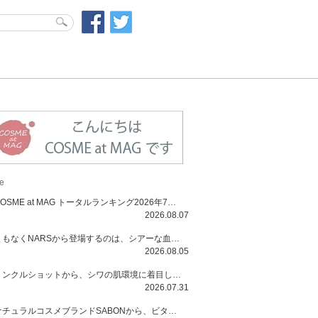
e
COSME at MAG トータルランキング2026年7月号
2026.08.07
まもなくNARSから登場するのは、シアーな血色感と高揚感が魅力の新作リキッドブラッシュ「インセイシャブル リキッドブラッシュ」と、ゴールデンアワーに染まる空にインスピレーションを得た「アフターグロー リップシャイン」の新色！夏をハックして！
2026.08.05
リンクルショットから、シワの肌環境に着目した初のローションとナイトクリームが登場！デイリーケアで、シワ特有の肌環境を改善し、シワが目立たない肌へと導きます。
2026.07.31
ナチュラルコスメブランドSABONから、ビタミンC配合のビタミンスムージーマスク「ラディアンスマスク」と、ペパーミントにオーガニックハーブを凝縮したジェルの涼感トリートメント美容液「スカルプセラム リフレッシング」が登場！日々のデイリーケアで、過酷な猛暑で疲れた肌や頭皮をサポート、心地よくリフレッシュし、優しく肌を整えます。