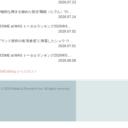
2026.07.23
神秘的な輝きを秘めた技法“螺鈿（らでん）”の多彩で多様な煌めきに着想を得たSUQQUの2026 秋 カラーコレクションから登場するのは、艶然と輝くアイシャドウや偏光パールを配したフェイスカラー、繊細なパールの煌めくネイル、そしてそれらを際立てる“朧げな艶”を秘めた新リクイドリップ「ブラー リクイド リップ」。強さを秘めたまろやかな洗練の表情に。
2026.07.14
COSME at MAG トータルランキング2026年6月号
2026.07.02
ブランド発祥の地“表参道”に帰還したシュウ ウエムラから、“骨格美“を叶えるクレヨンタイプのフェイスカラー「スカルプト クレヨン」と、ブランド初のリノベーションで進化した名品アイブロウ「ハード フォーミュラ ハード 10」が登場！
2026.07.01
COSME at MAG トータルランキング2026年5月号
2026.06.08
SMEatMag からのポスト
 © 2026 Media & Research Inc. All rights reserved.