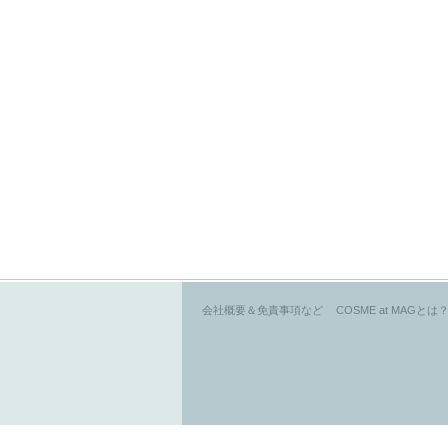
会社概要＆免責事項など
COSME at MAGとは