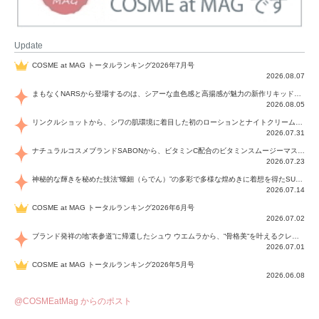
Update
COSME at MAG トータルランキング2026年7月号
2026.08.07
まもなくNARSから登場するのは、シアーな血色感と高揚感が魅力の新作リキッドブラッシュ「インセイシャブル リキッドブラッシュ」と、ゴールデンアワーに染まる空にインスピレーションを得た「アフターグロー リップシャイン」の新色！夏をハックして！
2026.08.05
リンクルショットから、シワの肌環境に着目した初のローションとナイトクリームが登場！デイリーケアで、シワ特有の肌環境を改善し、シワが目立たない肌へと導きます。
2026.07.31
ナチュラルコスメブランドSABONから、ビタミンC配合のビタミンスムージーマスク「ラディアンスマスク」と、ペパーミントにオーガニックハーブを凝縮したジェルの涼感トリートメント美容液「スカルプセラム リフレッシング」が登場！日々のデイリーケアで、過酷な猛暑で疲れた肌や頭皮をサポート、心地よくリフレッシュし、優しく肌を整えます。
2026.07.23
神秘的な輝きを秘めた技法“螺鈿（らでん）”の多彩で多様な煌めきに着想を得たSUQQUの2026 秋 カラーコレクションから登場するのは、艶然と輝くアイシャドウや偏光パールを配したフェイスカラー、繊細なパールの煌めくネイル、そしてそれらを際立てる“朧げな艶”を秘めた新リクイドリップ「ブラー リクイド リップ」。強さを秘めたまろやかな洗練の表情に。
2026.07.14
COSME at MAG トータルランキング2026年6月号
2026.07.02
ブランド発祥の地“表参道”に帰還したシュウ ウエムラから、“骨格美“を叶えるクレヨンタイプのフェイスカラー「スカルプト クレヨン」と、ブランド初のリノベーションで進化した名品アイブロウ「ハード フォーミュラ ハード 10」が登場！
2026.07.01
COSME at MAG トータルランキング2026年5月号
2026.06.08
@COSMEatMag からのポスト