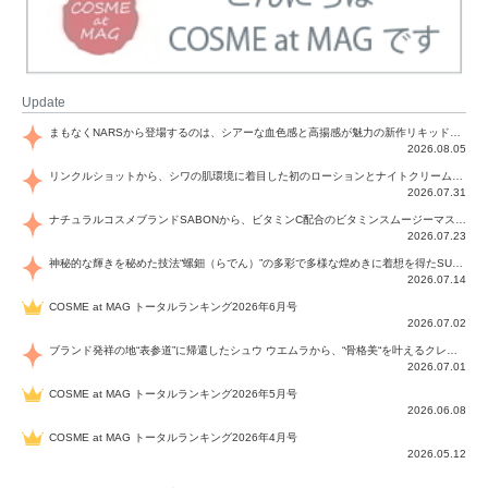
Update
まもなくNARSから登場するのは、シアーな血色感と高揚感が魅力の新作リキッドブラッシュ「インセイシャブル リキッドブラッシュ」と、ゴールデンアワーに染まる空にインスピレーションを得た「アフターグロー リップシャイン」の新色！夏をハックして！
2026.08.05
リンクルショットから、シワの肌環境に着目した初のローションとナイトクリームが登場！デイリーケアで、シワ特有の肌環境を改善し、シワが目立たない肌へと導きます。
2026.07.31
ナチュラルコスメブランドSABONから、ビタミンC配合のビタミンスムージーマスク「ラディアンスマスク」と、ペパーミントにオーガニックハーブを凝縮したジェルの涼感トリートメント美容液「スカルプセラム リフレッシング」が登場！日々のデイリーケアで、過酷な猛暑で疲れた肌や頭皮をサポート、心地よくリフレッシュし、優しく肌を整えます。
2026.07.23
神秘的な輝きを秘めた技法“螺鈿（らでん）”の多彩で多様な煌めきに着想を得たSUQQUの2026 秋 カラーコレクションから登場するのは、艶然と輝くアイシャドウや偏光パールを配したフェイスカラー、繊細なパールの煌めくネイル、そしてそれらを際立てる“朧げな艶”を秘めた新リクイドリップ「ブラー リクイド リップ」。強さを秘めたまろやかな洗練の表情に。
2026.07.14
COSME at MAG トータルランキング2026年6月号
2026.07.02
ブランド発祥の地“表参道”に帰還したシュウ ウエムラから、“骨格美“を叶えるクレヨンタイプのフェイスカラー「スカルプト クレヨン」と、ブランド初のリノベーションで進化した名品アイブロウ「ハード フォーミュラ ハード 10」が登場！
2026.07.01
COSME at MAG トータルランキング2026年5月号
2026.06.08
COSME at MAG トータルランキング2026年4月号
2026.05.12