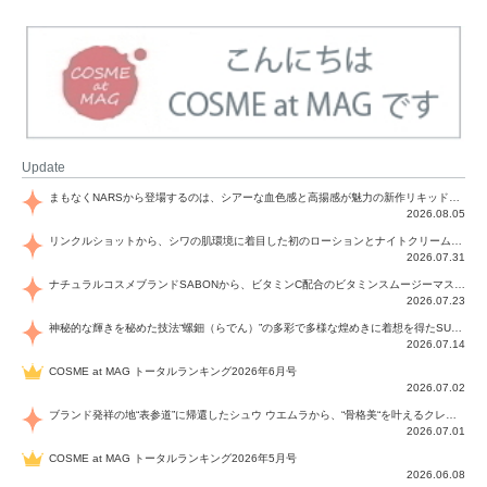
Update
まもなくNARSから登場するのは、シアーな血色感と高揚感が魅力の新作リキッドブラッシュ「インセイシャブル リキッドブラッシュ」と、ゴールデンアワーに染まる空にインスピレーションを得た「アフターグロー リップシャイン」の新色！夏をハックして！
2026.08.05
リンクルショットから、シワの肌環境に着目した初のローションとナイトクリームが登場！デイリーケアで、シワ特有の肌環境を改善し、シワが目立たない肌へと導きます。
2026.07.31
ナチュラルコスメブランドSABONから、ビタミンC配合のビタミンスムージーマスク「ラディアンスマスク」と、ペパーミントにオーガニックハーブを凝縮したジェルの涼感トリートメント美容液「スカルプセラム リフレッシング」が登場！日々のデイリーケアで、過酷な猛暑で疲れた肌や頭皮をサポート、心地よくリフレッシュし、優しく肌を整えます。
2026.07.23
神秘的な輝きを秘めた技法“螺鈿（らでん）”の多彩で多様な煌めきに着想を得たSUQQUの2026 秋 カラーコレクションから登場するのは、艶然と輝くアイシャドウや偏光パールを配したフェイスカラー、繊細なパールの煌めくネイル、そしてそれらを際立てる“朧げな艶”を秘めた新リクイドリップ「ブラー リクイド リップ」。強さを秘めたまろやかな洗練の表情に。
2026.07.14
COSME at MAG トータルランキング2026年6月号
2026.07.02
ブランド発祥の地“表参道”に帰還したシュウ ウエムラから、“骨格美“を叶えるクレヨンタイプのフェイスカラー「スカルプト クレヨン」と、ブランド初のリノベーションで進化した名品アイブロウ「ハード フォーミュラ ハード 10」が登場！
2026.07.01
COSME at MAG トータルランキング2026年5月号
2026.06.08