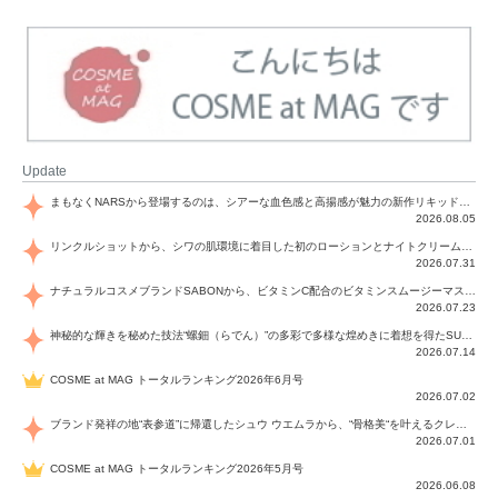
Update
まもなくNARSから登場するのは、シアーな血色感と高揚感が魅力の新作リキッドブラッシュ「インセイシャブル リキッドブラッシュ」と、ゴールデンアワーに染まる空にインスピレーションを得た「アフターグロー リップシャイン」の新色！夏をハックして！
2026.08.05
リンクルショットから、シワの肌環境に着目した初のローションとナイトクリームが登場！デイリーケアで、シワ特有の肌環境を改善し、シワが目立たない肌へと導きます。
2026.07.31
ナチュラルコスメブランドSABONから、ビタミンC配合のビタミンスムージーマスク「ラディアンスマスク」と、ペパーミントにオーガニックハーブを凝縮したジェルの涼感トリートメント美容液「スカルプセラム リフレッシング」が登場！日々のデイリーケアで、過酷な猛暑で疲れた肌や頭皮をサポート、心地よくリフレッシュし、優しく肌を整えます。
2026.07.23
神秘的な輝きを秘めた技法“螺鈿（らでん）”の多彩で多様な煌めきに着想を得たSUQQUの2026 秋 カラーコレクションから登場するのは、艶然と輝くアイシャドウや偏光パールを配したフェイスカラー、繊細なパールの煌めくネイル、そしてそれらを際立てる“朧げな艶”を秘めた新リクイドリップ「ブラー リクイド リップ」。強さを秘めたまろやかな洗練の表情に。
2026.07.14
COSME at MAG トータルランキング2026年6月号
2026.07.02
ブランド発祥の地“表参道”に帰還したシュウ ウエムラから、“骨格美“を叶えるクレヨンタイプのフェイスカラー「スカルプト クレヨン」と、ブランド初のリノベーションで進化した名品アイブロウ「ハード フォーミュラ ハード 10」が登場！
2026.07.01
COSME at MAG トータルランキング2026年5月号
2026.06.08