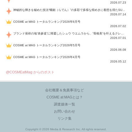
2026.07.23
神秘的な輝きを秘めた技法“螺鈿（らでん）”の多彩で多様な煌めきに着想を得たSUQQUの2026 秋 カラーコレクションから登場するのは、艶然と輝くアイシャドウや偏光パールを配したフェイスカラー、繊細なパールの煌めくネイル、そしてそれらを際立てる“朧げな艶”を秘めた新リクイドリップ「ブラー リクイド リップ」。強さを秘めたまろやかな洗練の表情に。
2026.07.14
COSME at MAG トータルランキング2026年6月号
2026.07.02
ブランド発祥の地“表参道”に帰還したシュウ ウエムラから、“骨格美“を叶えるクレヨンタイプのフェイスカラー「スカルプト クレヨン」と、ブランド初のリノベーションで進化した名品アイブロウ「ハード フォーミュラ ハード 10」が登場！
2026.07.01
COSME at MAG トータルランキング2026年5月号
2026.06.08
COSME at MAG トータルランキング2026年4月号
2026.05.12
@COSMEatMag からのポスト
会社概要＆免責事項など
COSME at MAGとは？
調査媒体一覧
お問い合わせ
リンク集
Copyright © 2026 Media & Research Inc. All rights reserved.