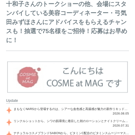
十和子さんのトークショーの他、会場にスタ
ンバイしている美容コーディネーター・弓気
田みずほさんにアドバイスをもらえるチャン
スも！抽選で75名様をご招待！応募はお早め
に！
Update
まもなくNARSから登場するのは、シアーな血色感と高揚感が魅力の新作リキッドブラッシュ「インセイシャブル リキッドブラッシュ」と、ゴールデンアワーに染まる空にインスピレーションを得た「アフターグロー リップシャイン」の新色！夏をハックして！
2026.08.05
リンクルショットから、シワの肌環境に着目した初のローションとナイトクリームが登場！デイリーケアで、シワ特有の肌環境を改善し、シワが目立たない肌へと導きます。
2026.07.31
ナチュラルコスメブランドSABONから、ビタミンC配合のビタミンスムージーマスク「ラディアンスマスク」と、ペパーミントにオーガニックハーブを凝縮したジェルの涼感トリートメント美容液「スカルプセラム リフレッシング」が登場！日々のデイリーケアで、過酷な猛暑で疲れた肌や頭皮をサポート、心地よくリフレッシュし、優しく肌を整えます。