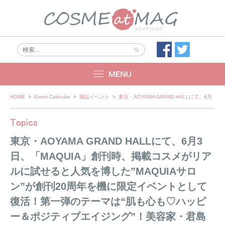
Skip
HOME
>
Event Calendar
>
雑誌イベント
>
東京・AOYAMA GRAND HALLにて
to
content
東京・AOYAMA GRAND HALLにて、6月3
日、「MAQUIA」創刊時、掲載コスメがリア
ルに試せると人気を博した”MAQUIAサロ
ン”が創刊20周年を機に限定イベントとして
復活！第一弾のテーマは“肌も心も♡ハッピ
ー＆ポジティブエイジング”！美容家・君島