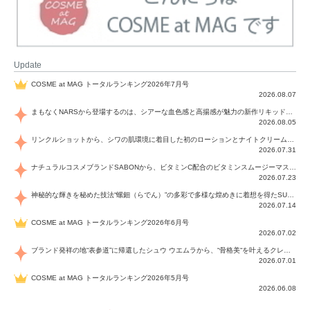
Update
COSME at MAG トータルランキング2026年7月号
2026.08.07
まもなくNARSから登場するのは、シアーな血色感と高揚感が魅力の新作リキッドブラッシュ「インセイシャブル リキッドブラッシュ」と、ゴールデンアワーに染まる空にインスピレーションを得た「アフターグロー リップシャイン」の新色！夏をハックして！
2026.08.05
リンクルショットから、シワの肌環境に着目した初のローションとナイトクリームが登場！デイリーケアで、シワ特有の肌環境を改善し、シワが目立たない肌へと導きます。
2026.07.31
ナチュラルコスメブランドSABONから、ビタミンC配合のビタミンスムージーマスク「ラディアンスマスク」と、ペパーミントにオーガニックハーブを凝縮したジェルの涼感トリートメント美容液「スカルプセラム リフレッシング」が登場！日々のデイリーケアで、過酷な猛暑で疲れた肌や頭皮をサポート、心地よくリフレッシュし、優しく肌を整えます。
2026.07.23
神秘的な輝きを秘めた技法“螺鈿（らでん）”の多彩で多様な煌めきに着想を得たSUQQUの2026 秋 カラーコレクションから登場するのは、艶然と輝くアイシャドウや偏光パールを配したフェイスカラー、繊細なパールの煌めくネイル、そしてそれらを際立てる“朧げな艶”を秘めた新リクイドリップ「ブラー リクイド リップ」。強さを秘めたまろやかな洗練の表情に。
2026.07.14
COSME at MAG トータルランキング2026年6月号
2026.07.02
ブランド発祥の地“表参道”に帰還したシュウ ウエムラから、“骨格美“を叶えるクレヨンタイプのフェイスカラー「スカルプト クレヨン」と、ブランド初のリノベーションで進化した名品アイブロウ「ハード フォーミュラ ハード 10」が登場！
2026.07.01
COSME at MAG トータルランキング2026年5月号
2026.06.08