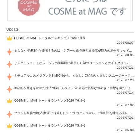
Update
COSME at MAG トータルランキング2026年7月号
2026.08.07
まもなくNARSから登場するのは、シアーな血色感と高揚感が魅力の新作リキッドブラッシュ「インセイシャブル リキッドブラッシュ」と、ゴールデンアワーに染まる空にインスピレーションを得た「アフターグロー リップシャイン」の新色！夏をハックして！
2026.08.05
リンクルショットから、シワの肌環境に着目した初のローションとナイトクリームが登場！デイリーケアで、シワ特有の肌環境を改善し、シワが目立たない肌へと導きます。
2026.07.31
ナチュラルコスメブランドSABONから、ビタミンC配合のビタミンスムージーマスク「ラディアンスマスク」と、ペパーミントにオーガニックハーブを凝縮したジェルの涼感トリートメント美容液「スカルプセラム リフレッシング」が登場！日々のデイリーケアで、過酷な猛暑で疲れた肌や頭皮をサポート、心地よくリフレッシュし、優しく肌を整えます。
2026.07.23
神秘的な輝きを秘めた技法“螺鈿（らでん）”の多彩で多様な煌めきに着想を得たSUQQUの2026 秋 カラーコレクションから登場するのは、艶然と輝くアイシャドウや偏光パールを配したフェイスカラー、繊細なパールの煌めくネイル、そしてそれらを際立てる“朧げな艶”を秘めた新リクイドリップ「ブラー リクイド リップ」。強さを秘めたまろやかな洗練の表情に。
2026.07.14
COSME at MAG トータルランキング2026年6月号
2026.07.02
ブランド発祥の地“表参道”に帰還したシュウ ウエムラから、“骨格美“を叶えるクレヨンタイプのフェイスカラー「スカルプト クレヨン」と、ブランド初のリノベーションで進化した名品アイブロウ「ハード フォーミュラ ハード 10」が登場！
2026.07.01
COSME at MAG トータルランキング2026年5月号
2026.06.08