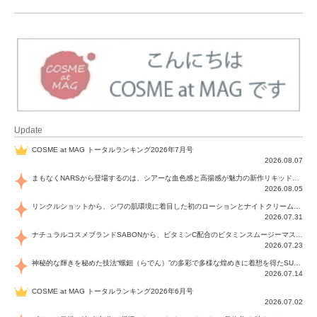
Update
COSME at MAG トータルランキング2026年7月号
2026.08.07
まもなくNARSから登場するのは、シアーな血色感と高揚感が魅力の新作リキッドブラッシュ「インセイシャブル リキッドブラッシュ」と、ゴールデンアワーに染まる空にインスピレーションを得た「アフターグロー リップシャイン」の新色！夏をハックして！
2026.08.05
リンクルショットから、シワの肌環境に着目した初のローションとナイトクリームが登場！デイリーケアで、シワ特有の肌環境を改善し、シワが目立たない肌へと導きます。
2026.07.31
ナチュラルコスメブランドSABONから、ビタミンC配合のビタミンスムージーマスク「ラディアンスマスク」と、ペパーミントにオーガニックハーブを凝縮したジェルの涼感トリートメント美容液「スカルプセラム リフレッシング」が登場！日々のデイリーケアで、過酷な猛暑で疲れた肌や頭皮をサポート、心地よくリフレッシュし、優しく肌を整えます。
2026.07.23
神秘的な輝きを秘めた技法“螺鈿（らでん）”の多彩で多様な煌めきに着想を得たSUQQUの2026 秋 カラーコレクションから登場するのは、艶然と輝くアイシャドウや偏光パールを配したフェイスカラー、繊細なパールの煌めくネイル、そしてそれらを際立てる“朧げな艶”を秘めた新リクイドリップ「ブラー リクイド リップ」。強さを秘めたまろやかな洗練の表情に。
2026.07.14
COSME at MAG トータルランキング2026年6月号
2026.07.02